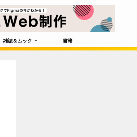
雑誌＆ムック
書籍
う