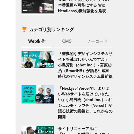
本番運用を可能にする Wix
Headlessの機能強化を発表
カテゴリ別ランキング
Web制作
CMS
ノーコード
「聖典的なデザインシステムサ
イトを滅ぼしたいんですよ」
小島芳樹（chot Inc.）×宮原功
治（SmartHR）が語る生成AI
時代のデザインシステム最前線
「Next.jsとVercelで、よりよ
いWebサイトを届けていきた
い」小島芳樹（chot Inc.）×ギ
シェルモ・ラウチ（Vercel）が
語る技術の意義と、これからの
開発
サイトリニューアルに