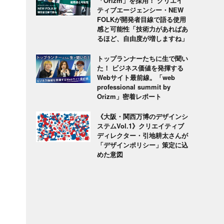
「Orizm」を採用！ クリエイ
ティブエージェンシー・NEW
FOLKが開発者目線で語る使用
感と可能性「技術力があればあ
るほど、自由度が増しますね」
トップランナーたちに生で聞い
た！ ビジネス価値を発揮する
Webサイト最前線。「web
professional summit by
Orizm」密着レポート
《大阪・関西万博のデザインシ
ステムVol.1》クリエイティブ
ディレクター・引地耕太さんが
「デザインポリシー」策定に込
めた意図
」