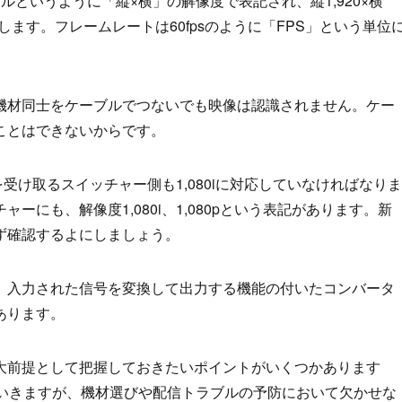
クセルというように「縦×横」の解像度で表記され、縦1,920×横
iと表記します。フレームレートは60fpsのように「FPS」という単位
機材同士をケーブルでつないでも映像は認識されません。ケー
ことはできないからです。
を受け取るスイッチャー側も1,080iに対応していなければなりま
にも、解像度1,080i、1,080pという表記があります。新
ず確認するよにしましょう。
、入力された信号を変換して出力する機能の付いたコンバータ
あります。
大前提として把握しておきたいポイントがいくつかあります
ていきますが、機材選びや配信トラブルの予防において欠かせな