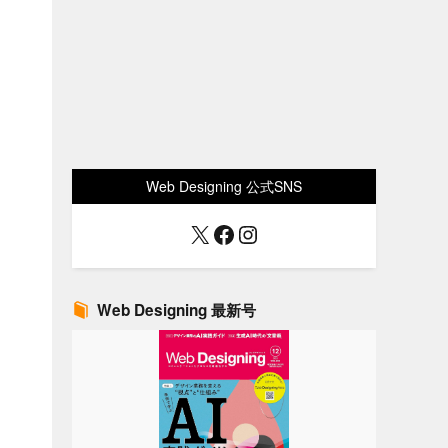
Web Designing 公式SNS
X
Facebook
Instagram
Web Designing 最新号
ー