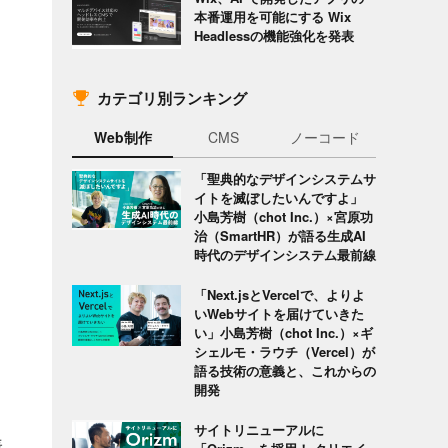
本番運用を可能にする Wix
Headlessの機能強化を発表
カテゴリ別ランキング
Web制作
CMS
ノーコード
「聖典的なデザインシステムサ
イトを滅ぼしたいんですよ」
小島芳樹（chot Inc.）×宮原功
治（SmartHR）が語る生成AI
時代のデザインシステム最前線
「Next.jsとVercelで、よりよ
いWebサイトを届けていきた
い」小島芳樹（chot Inc.）×ギ
シェルモ・ラウチ（Vercel）が
語る技術の意義と、これからの
開発
サイトリニューアルに
表