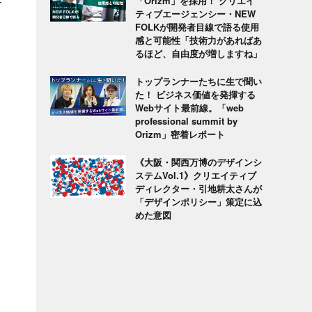
「Orizm」を採用！ クリエイ
ティブエージェンシー・NEW
FOLKが開発者目線で語る使用
感と可能性「技術力があればあ
るほど、自由度が増しますね」
トップランナーたちに生で聞い
た！ ビジネス価値を発揮する
Webサイト最前線。「web
professional summit by
Orizm」密着レポート
《大阪・関西万博のデザインシ
ステムVol.1》クリエイティブ
ディレクター・引地耕太さんが
「デザインポリシー」策定に込
めた意図