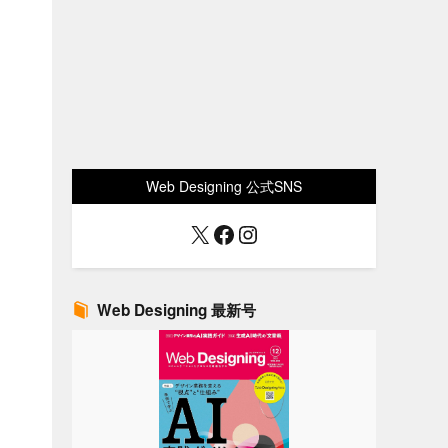
Web Designing 公式SNS
X
Facebook
Instagram
Web Designing 最新号