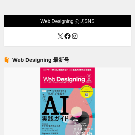
Web Designing 公式SNS
X
Facebook
Instagram
Web Designing 最新号