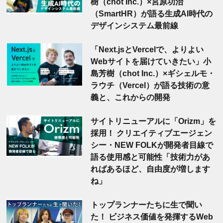
樹（chot Inc.）×宮原功治
（SmartHR）が語る生成AI時代の
デザインシステム最前線
「Next.jsとVercelで、よりよい
Webサイトを届けていきたい」小
島芳樹（chot Inc.）×ギシェルモ・
ラウチ（Vercel）が語る技術の意
義と、これからの開発
サイトリニューアルに「Orizm」を
採用！ クリエイティブエージェン
シー・NEW FOLKが開発者目線で
語る使用感と可能性「技術力があ
ればあるほど、自由度が増します
ね」
トップランナーたちに生で聞い
た！ ビジネス価値を発揮するWeb