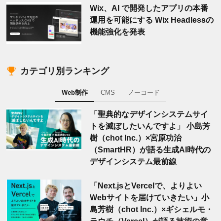
Wix、AI で開発したアプリの本番
運用を可能にする Wix Headlessの
機能強化を発表
カテゴリ別ランキング
Web制作
CMS
ノーコード
「聖典的なデザインシステムサイ
トを滅ぼしたいんですよ」 小島芳
樹（chot Inc.）×宮原功治
（SmartHR）が語る生成AI時代の
デザインシステム最前線
「Next.jsとVercelで、よりよい
Webサイトを届けていきたい」小
島芳樹（chot Inc.）×ギシェルモ・
ラウチ（Vercel）が語る技術の意