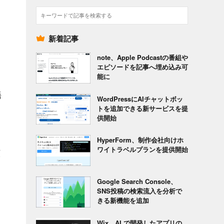
検
索
新着記事
note、Apple Podcastの番組や
エピソードを記事へ埋め込み可
能に
語
WordPressにAIチャットボッ
トを追加できる新サービスを提
供開始
も
HyperForm、制作会社向けホ
ワイトラベルプランを提供開始
願
イ
Google Search Console、
SNS投稿の検索流入を分析で
きる新機能を追加
Wix、AI で開発したアプリの