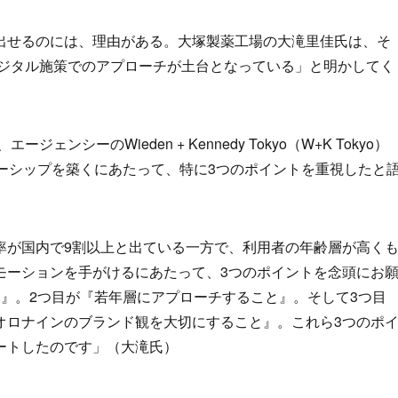
出せるのには、理由がある。大塚製薬工場の大滝里佳氏は、そ
デジタル施策でのアプローチが土台となっている」と明かしてく
ンシーのWieden + Kennedy Tokyo（W+K Tokyo）
トナーシップを築くにあたって、特に3つのポイントを重視したと
率が国内で9割以上と出ている一方で、利用者の年齢層が高く
モーションを手がけるにあたって、3つのポイントを念頭にお
』。2つ目が『若年層にアプローチすること』。そして3つ目
オロナインのブランド観を大切にすること』。これら3つのポ
ートしたのです」（大滝氏）