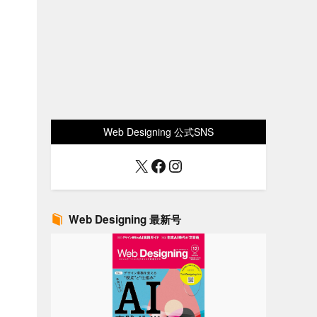
Web Designing 公式SNS
X
Facebook
Instagram
Web Designing 最新号