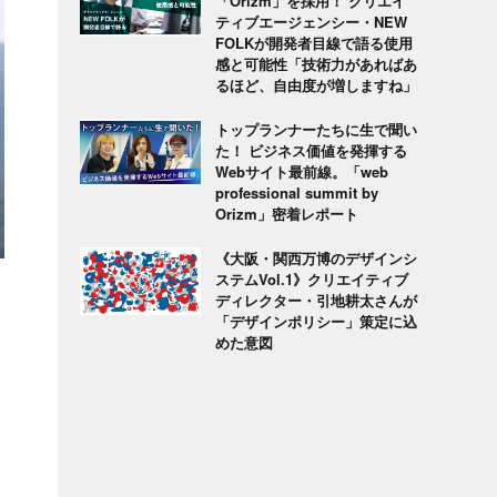
「Orizm」を採用！ クリエイ
ティブエージェンシー・NEW
FOLKが開発者目線で語る使用
感と可能性「技術力があればあ
るほど、自由度が増しますね」
トップランナーたちに生で聞い
た！ ビジネス価値を発揮する
Webサイト最前線。「web
professional summit by
Orizm」密着レポート
《大阪・関西万博のデザインシ
ステムVol.1》クリエイティブ
ディレクター・引地耕太さんが
「デザインポリシー」策定に込
めた意図