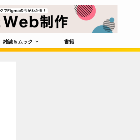
雑誌＆ムック
書籍
動