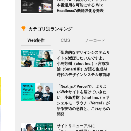
本番運用を可能にする Wix
Headlessの機能強化を発表
カテゴリ別ランキング
Web制作
CMS
ノーコード
「聖典的なデザインシステムサ
イトを滅ぼしたいんですよ」
小島芳樹（chot Inc.）×宮原功
治（SmartHR）が語る生成AI
時代のデザインシステム最前線
「Next.jsとVercelで、よりよ
いWebサイトを届けていきた
い」小島芳樹（chot Inc.）×ギ
シェルモ・ラウチ（Vercel）が
語る技術の意義と、これからの
開発
サイトリニューアルに