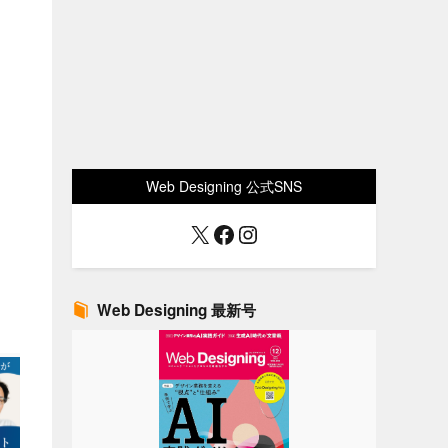
Web Designing 公式SNS
X
Facebook
Instagram
Web Designing 最新号