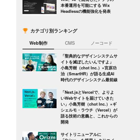
本番運用を可能にする Wix
Headlessの機能強化を発表
カテゴリ別ランキング
Web制作
CMS
ノーコード
「聖典的なデザインシステムサ
イトを滅ぼしたいんですよ」
小島芳樹（chot Inc.）×宮原功
治（SmartHR）が語る生成AI
時代のデザインシステム最前線
「Next.jsとVercelで、よりよ
いWebサイトを届けていきた
い」小島芳樹（chot Inc.）×ギ
シェルモ・ラウチ（Vercel）が
語る技術の意義と、これからの
開発
サイトリニューアルに