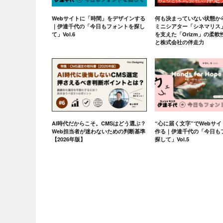
Webサイトに「時間」をデザインする
何も決まっていない状態か
｜伊達千代の「今日もフォントを探し
ミニシアター「シネマリス
て」Vol.6
を支えた「Orizm」の柔
と株式会社の伴走力
AI時代だからこそ。CMSはどう選ぶ？
“心に届く文字”でWebサ
Web担当者が迷わないための判断基準
作る｜伊達千代の「今日も
【2026年版】
探して」Vol.5