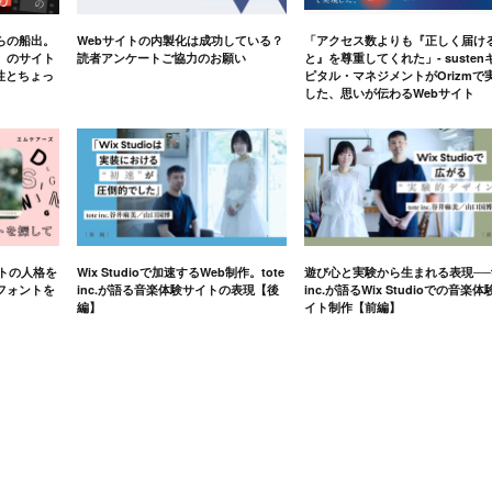
らの船出。
Webサイトの内製化は成功している？
「アクセス数よりも『正しく届け
」のサイト
読者アンケートご協力のお願い
と』を尊重してくれた」- susten
軟性とちょっ
ピタル・マネジメントがOrizmで
した、思いが伝わるWebサイト
イトの人格を
Wix Studioで加速するWeb制作。tote
遊び心と実験から生まれる表現──t
フォントを
inc.が語る音楽体験サイトの表現【後
inc.が語るWix Studioでの音楽体
編】
イト制作【前編】