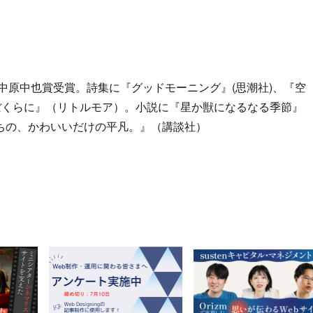
回中原中也賞受賞。詩集に『グッドモーニング』(思潮社)、『空
ぼくらに』（リトルモア）。小説に『星か獣になるなる季節』
ちの、かわいいだけの平凡。』（講談社）