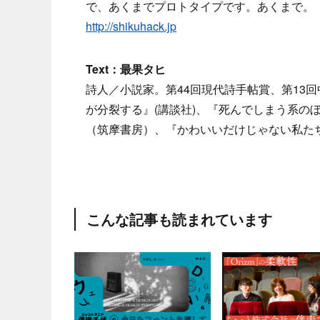
で、あくまでプロトタイプです。あくまで。
http://shikuhack.jp
Text：最果タヒ
詩人／小説家。第44回現代詩手帖賞、第13
が分裂する』(講談社)、『死んでしまう系の
（筑摩書房）、『かわいいだけじゃない私た
こんな記事も読まれています