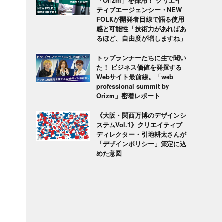
「Orizm」を採用！ クリエイ
ティブエージェンシー・NEW
FOLKが開発者目線で語る使用
感と可能性「技術力があればあ
るほど、自由度が増しますね」
トップランナーたちに生で聞い
た！ ビジネス価値を発揮する
Webサイト最前線。「web
professional summit by
Orizm」密着レポート
《大阪・関西万博のデザインシ
ステムVol.1》クリエイティブ
ディレクター・引地耕太さんが
「デザインポリシー」策定に込
めた意図