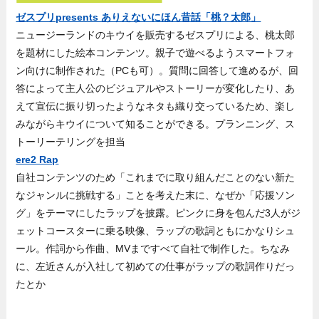
ゼスプリpresents ありえないにほん昔話「桃？太郎」
ニュージーランドのキウイを販売するゼスプリによる、桃太郎
を題材にした絵本コンテンツ。親子で遊べるようスマートフォ
ン向けに制作された（PCも可）。質問に回答して進めるが、回
答によって主人公のビジュアルやストーリーが変化したり、あ
えて宣伝に振り切ったようなネタも織り交っているため、楽し
みながらキウイについて知ることができる。プランニング、ス
トーリーテリングを担当
ere2 Rap
自社コンテンツのため「これまでに取り組んだことのない新た
なジャンルに挑戦する」ことを考えた末に、なぜか「応援ソン
グ」をテーマにしたラップを披露。ピンクに身を包んだ3人がジ
ェットコースターに乗る映像、ラップの歌詞ともにかなりシュ
ール。作詞から作曲、MVまですべて自社で制作した。ちなみ
に、左近さんが入社して初めての仕事がラップの歌詞作りだっ
たとか