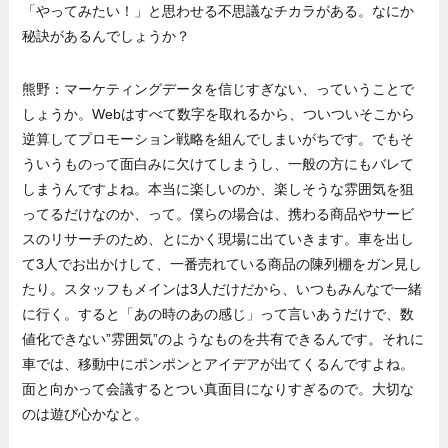
「やってみたい！」と思わせる不思議なチカラがある。なにか
秘訣があるんでしょうか？
熊野：マーケティングデータを信じすぎない、っていうことで
しょうか。Webはすべて数字を取れるから、ついついそこから
逆算してプロモーション戦略を組んでしまいがちです。でもそ
ういうものって面白みに欠けてしまうし、一般の方にもバレて
しまうんですよね。本当に楽しいのか、楽しそうな雰囲気を狙
ってるだけなのか、って。僕らの場合は、携わる商品やサービ
スのリサーチのため、とにかく現場に出ていきます。車を出し
て3人でお出かけして、一番売れている商品の陳列棚をガン見し
たり。スタッフもメインは3人だけだから、いつもみんなで一緒
に行く。すると「あの時のあの感じ」って言いあうだけで、数
値化できない”雰囲気”のようなものを共有できるんです。それに
車では、移動中にポンポンとアイデアが出てくるんですよね。
面と向かって会議するとつい真面目になりすぎるので。大切な
のは遊び心かなと。