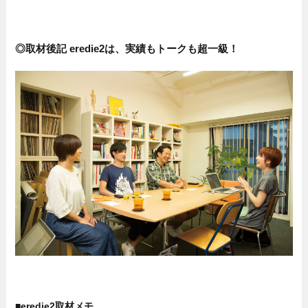
◎取材後記 eredie2は、実績もトークも超一級！
■eredie2取材メモ