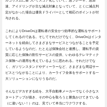
ルゴリズムに基づいてスコア化していく。急ブレーキ、急加
速、アイドリングが主な減点対象となっていて、とくに減点判
定がなかった場合は優良ドライバーとして相応のポイントが付
与される。
これによりDriveOnは運転者の安全かつ効率的な運転をサポート
してくれるのである。そしてそれだけでなく、DriveOnはインタ
ーネットを経由してさまざまなサービスとつながることを予定
しているようなのだ。たとえば保険会社と連携し、運転手の資
質に応じた保険の割引サービスの提供、いわゆるテレマティク
ス保険への適用を考えているように思われる。それだけでな
く、ガソリンスタンドやディーラーなど、さまざまな周辺サー
ビスとつながることにより、カーライフ全体をサポートする一
大ソリューションになりうるのだ。
そんなどデカすぎる絵を、大手自動車メーカーでなく小さなス
タートアップが描き、その中心を取ろうと勝負かけてきている
（に違いない！）のは、見ていて本当にワクワクする。