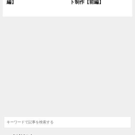
編】
ト制作【前編】
検
索