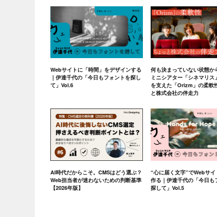
Webサイトに「時間」をデザインする
何も決まっていない状態か
｜伊達千代の「今日もフォントを探し
ミニシアター「シネマリス
て」Vol.6
を支えた「Orizm」の柔
と株式会社の伴走力
AI時代だからこそ。CMSはどう選ぶ？
“心に届く文字”でWebサ
Web担当者が迷わないための判断基準
作る｜伊達千代の「今日も
【2026年版】
探して」Vol.5