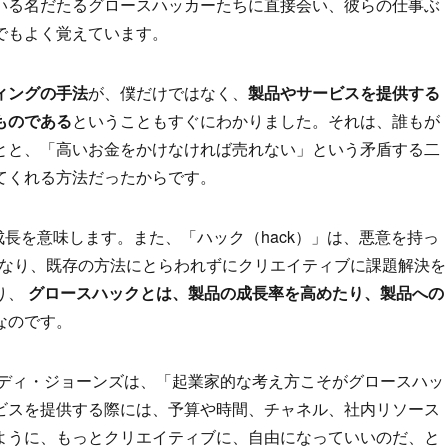
いる名だたるグロースハッカーたちに直接会い、彼らの仕事ぶ
でもよく覚えています。
ィングの手法
が、僕だけではなく、
製品やサービスを提供する
ものである
ということもすぐにわかりました。それは、誰もが
とと、「高いお金をかけなければ売れない」という矛盾する二
てくれる方法だったからです。
、成長を意味します。また、「ハック（hack）」は、悪意を持っ
は異なり、既存の方法にとらわれずにクリエイティブに課題解決を
り、
グロースハックとは、製品の成長率を高めたり、製品への
なのです。
わったアンディ・ジョーンズは、「起業家的な考え方こそがグロースハッ
ビスを提供する際には、予算や時間、チャネル、社内リソース
ように、もっとクリエイティブに、自由になっていいのだ、と