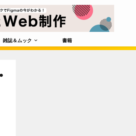
雑誌＆ムック
書籍
●