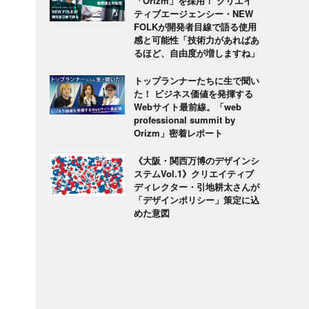
「Orizm」を採用！ クリエイ
ティブエージェンシー・NEW
FOLKが開発者目線で語る使用
感と可能性「技術力があればあ
るほど、自由度が増しますね」
トップランナーたちに生で聞い
た！ ビジネス価値を発揮する
Webサイト最前線。「web
professional summit by
Orizm」密着レポート
《大阪・関西万博のデザインシ
ステムVol.1》クリエイティブ
ディレクター・引地耕太さんが
「デザインポリシー」策定に込
めた意図