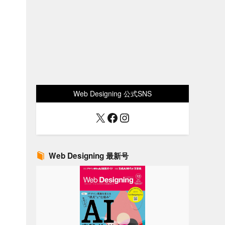
Web Designing 公式SNS
X
Facebook
Instagram
Web Designing 最新号