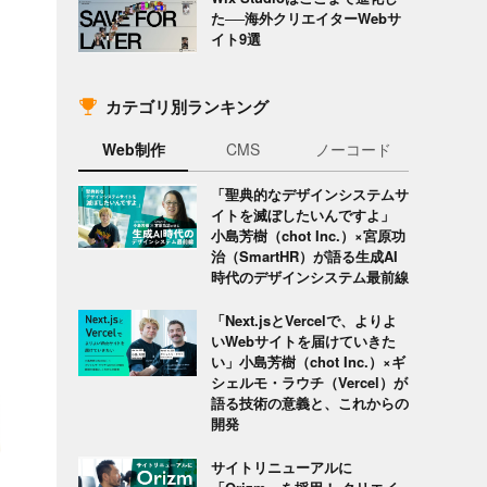
た──海外クリエイターWebサ
イト9選
カテゴリ別ランキング
Web制作
CMS
ノーコード
「聖典的なデザインシステムサ
イトを滅ぼしたいんですよ」
小島芳樹（chot Inc.）×宮原功
治（SmartHR）が語る生成AI
時代のデザインシステム最前線
「Next.jsとVercelで、よりよ
いWebサイトを届けていきた
い」小島芳樹（chot Inc.）×ギ
シェルモ・ラウチ（Vercel）が
語る技術の意義と、これからの
開発
サイトリニューアルに