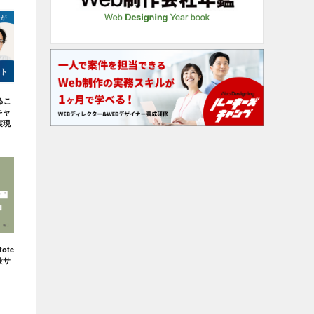
るこ
キャ
実現
ote
験サ