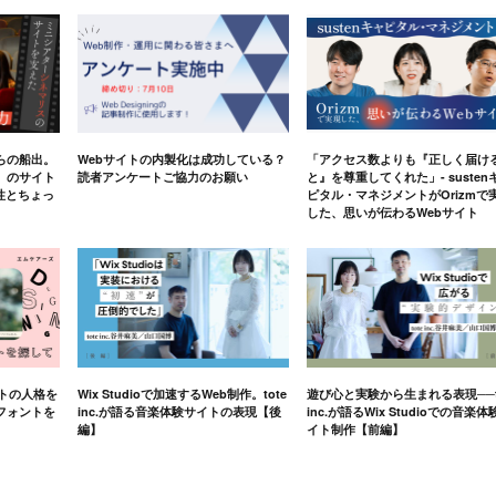
らの船出。
Webサイトの内製化は成功している？
「アクセス数よりも『正しく届け
」のサイト
読者アンケートご協力のお願い
と』を尊重してくれた」- susten
軟性とちょっ
ピタル・マネジメントがOrizmで
した、思いが伝わるWebサイト
イトの人格を
Wix Studioで加速するWeb制作。tote
遊び心と実験から生まれる表現──t
フォントを
inc.が語る音楽体験サイトの表現【後
inc.が語るWix Studioでの音楽体
編】
イト制作【前編】