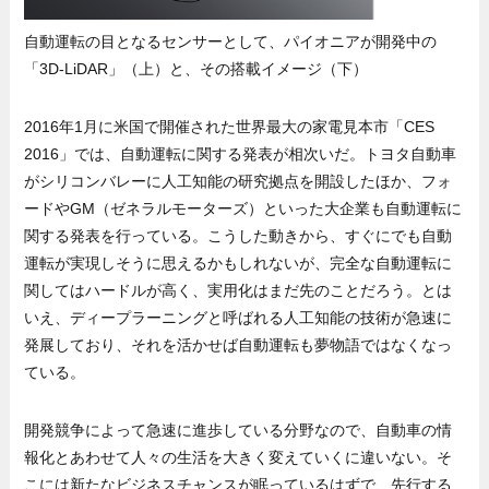
自動運転の目となるセンサーとして、パイオニアが開発中の
「3D-LiDAR」（上）と、その搭載イメージ（下）
2016年1月に米国で開催された世界最大の家電見本市「CES
2016」では、自動運転に関する発表が相次いだ。トヨタ自動車
がシリコンバレーに人工知能の研究拠点を開設したほか、フォ
ードやGM（ゼネラルモーターズ）といった大企業も自動運転に
関する発表を行っている。こうした動きから、すぐにでも自動
運転が実現しそうに思えるかもしれないが、完全な自動運転に
関してはハードルが高く、実用化はまだ先のことだろう。とは
いえ、ディープラーニングと呼ばれる人工知能の技術が急速に
発展しており、それを活かせば自動運転も夢物語ではなくなっ
ている。
開発競争によって急速に進歩している分野なので、自動車の情
報化とあわせて人々の生活を大きく変えていくに違いない。そ
こには新たなビジネスチャンスが眠っているはずで、先行する