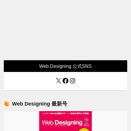
Web Designing 公式SNS
X
Facebook
Instagram
Web Designing 最新号