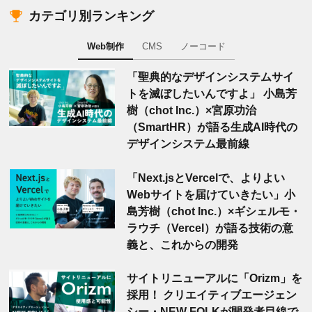
カテゴリ別ランキング
Web制作
CMS
ノーコード
「聖典的なデザインシステムサイ
トを滅ぼしたいんですよ」 小島芳
樹（chot Inc.）×宮原功治
（SmartHR）が語る生成AI時代の
デザインシステム最前線
「Next.jsとVercelで、よりよい
Webサイトを届けていきたい」小
島芳樹（chot Inc.）×ギシェルモ・
ラウチ（Vercel）が語る技術の意
義と、これからの開発
サイトリニューアルに「Orizm」を
採用！ クリエイティブエージェン
シー・NEW FOLKが開発者目線で