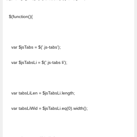
$(function(){

  var $jsTabs = $('.js-tabs');

  var $jsTabsLi = $('.js-tabs li');

  var tabsLiLen = $jsTabsLi.length;

  var tabsLiWid = $jsTabsLi.eq(0).width();
