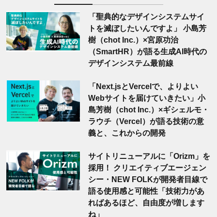
「聖典的なデザインシステムサイ
トを滅ぼしたいんですよ」 小島芳
樹（chot Inc.）×宮原功治
（SmartHR）が語る生成AI時代の
デザインシステム最前線
「Next.jsとVercelで、よりよい
Webサイトを届けていきたい」小
島芳樹（chot Inc.）×ギシェルモ・
ラウチ（Vercel）が語る技術の意
義と、これからの開発
サイトリニューアルに「Orizm」を
採用！ クリエイティブエージェン
シー・NEW FOLKが開発者目線で
語る使用感と可能性「技術力があ
ればあるほど、自由度が増します
ね」