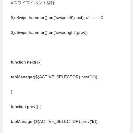
  //スワイプイベント登録

  $jsSwipe.hammer().on('swipeleft',next); //--------C

  $jsSwipe.hammer().on('swiperight',prev);

  function next() {

  tabManager($(ACTIVE_SELECTOR).next('li'));

  }

  function prev() {

  tabManager($(ACTIVE_SELECTOR).prev('li'));
