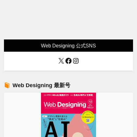
Web Designing 公式SNS
X
Facebook
Instagram
Web Designing 最新号