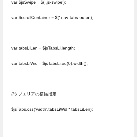
  var $jsSwipe = $('.js-swipe');

  var $scrollContainer = $('.nav-tabs-outer');

  var tabsLiLen = $jsTabsLi.length;

  var tabsLiWid = $jsTabsLi.eq(0).width();

  //タブエリアの横幅指定

  $jsTabs.css('width',tabsLiWid * tabsLiLen);
