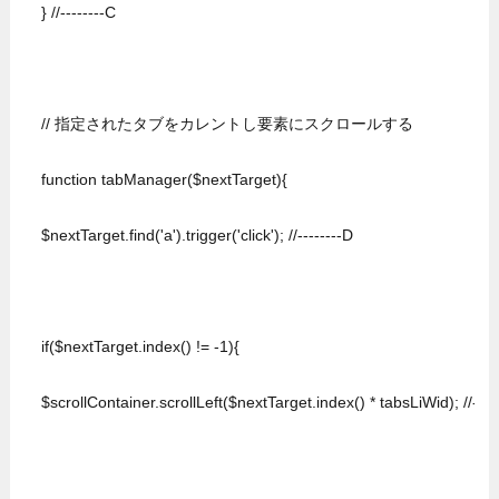
  } //--------C

  // 指定されたタブをカレントし要素にスクロールする

  function tabManager($nextTarget){

  $nextTarget.find('a').trigger('click'); //--------D

  if($nextTarget.index() != -1){

  $scrollContainer.scrollLeft($nextTarget.index() * tabsLiWid); //-----