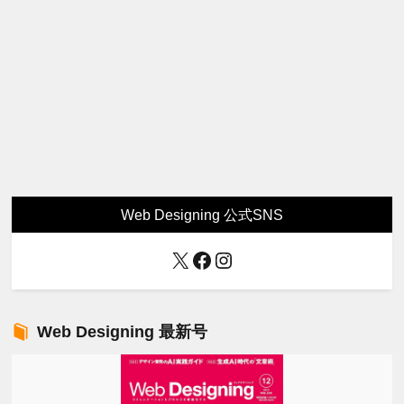
Web Designing 公式SNS
X
Facebook
Instagram
Web Designing 最新号