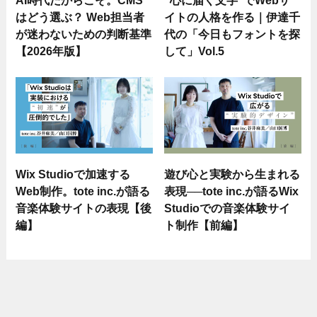
AI時代だからこそ。CMS
“心に届く文字”でWebサ
はどう選ぶ？ Web担当者
イトの人格を作る｜伊達千
が迷わないための判断基準
代の「今日もフォントを探
【2026年版】
して」Vol.5
Wix Studioで加速する
遊び心と実験から生まれる
Web制作。tote inc.が語る
表現──tote inc.が語るWix
音楽体験サイトの表現【後
Studioでの音楽体験サイ
編】
ト制作【前編】