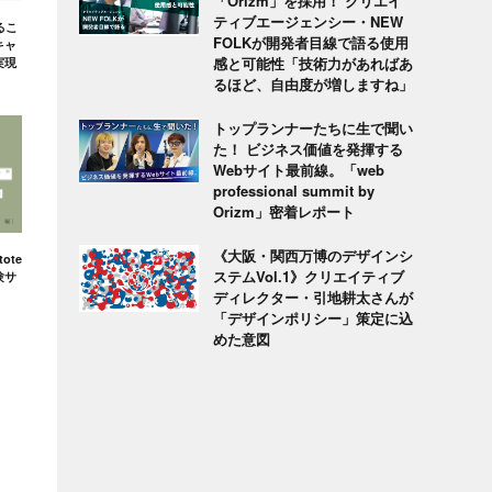
「Orizm」を採用！ クリエイ
ティブエージェンシー・NEW
るこ
FOLKが開発者目線で語る使用
キャ
感と可能性「技術力があればあ
実現
るほど、自由度が増しますね」
トップランナーたちに生で聞い
た！ ビジネス価値を発揮する
Webサイト最前線。「web
professional summit by
Orizm」密着レポート
《大阪・関西万博のデザインシ
ote
ステムVol.1》クリエイティブ
験サ
ディレクター・引地耕太さんが
「デザインポリシー」策定に込
めた意図