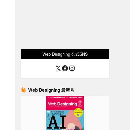
Web Designing 公式SNS
X
Facebook
Instagram
Web Designing 最新号