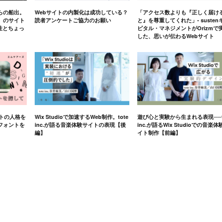
らの船出。
Webサイトの内製化は成功している？
「アクセス数よりも『正しく届け
」のサイト
読者アンケートご協力のお願い
と』を尊重してくれた」- susten
軟性とちょっ
ピタル・マネジメントがOrizmで
した、思いが伝わるWebサイト
イトの人格を
Wix Studioで加速するWeb制作。tote
遊び心と実験から生まれる表現──t
フォントを
inc.が語る音楽体験サイトの表現【後
inc.が語るWix Studioでの音楽体
編】
イト制作【前編】