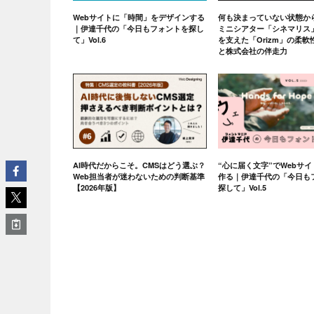
Webサイトに「時間」をデザインする
何も決まっていない状態か
｜伊達千代の「今日もフォントを探し
ミニシアター「シネマリス
て」Vol.6
を支えた「Orizm」の柔
と株式会社の伴走力
AI時代だからこそ。CMSはどう選ぶ？
“心に届く文字”でWebサ
Web担当者が迷わないための判断基準
作る｜伊達千代の「今日も
【2026年版】
探して」Vol.5