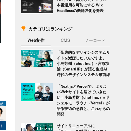
本番運用を可能にする Wix
Headlessの機能強化を発表
カテゴリ別ランキング
Web制作
CMS
ノーコード
「聖典的なデザインシステムサ
イトを滅ぼしたいんですよ」
小島芳樹（chot Inc.）×宮原功
治（SmartHR）が語る生成AI
時代のデザインシステム最前線
「Next.jsとVercelで、よりよ
いWebサイトを届けていきた
い」小島芳樹（chot Inc.）×ギ
シェルモ・ラウチ（Vercel）が
語る技術の意義と、これからの
開発
サイトリニューアルに