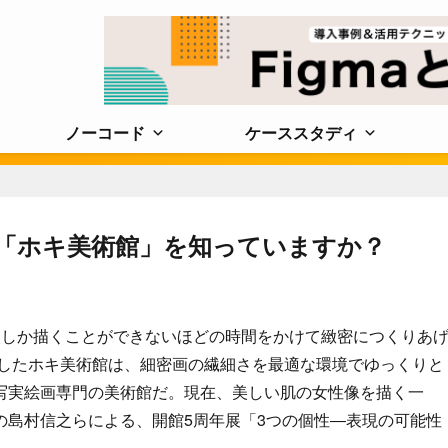
ノーコード
ケーススタディ
「ホキ美術館」を知っていますか？
点しか描くことができないほどの時間をかけて緻密につくりあ
館したホキ美術館は、細密画の繊細さを最適な環境でゆっくりと
写実絵画専門の美術館だ。現在、美しい肌の女性像を描く一
の島村信之らによる、開館5周年展「3つの個性―表現の可能性