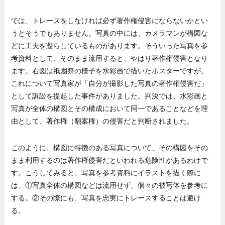
では、トレースをしなければ必ず著作権侵害にならないかとい
うとそうでもありません。写真の中には、カメラマンが構図な
どに工夫を凝らしているものがあります。そういった写真を参
考資料として、そのまま流用すると、やはり著作権侵害となり
ます。右図は祇園祭の様子を水彩画で描いたポスターですが、
これについて写真家が「自分が撮影した写真の著作権侵害だ」
として訴訟を提起した事件がありました。判決では、水彩画と
写真が全体の構図とその構成において同一であることなどを理
由として、著作権（翻案権）の侵害だと判断されました。
このように、構図に特徴のある写真について、その構図をその
まま利用するのは著作権侵害だといわれる危険性があるわけで
す。こうしてみると、写真を参考資料にイラストを描く際に
は、①写真全体の構図などは流用せず、個々の被写体を参考に
する。②その際にも、写真を忠実にトレースすることは避け
る。