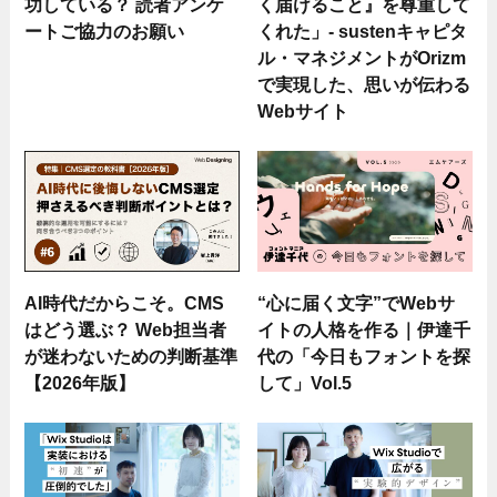
功している？ 読者アンケ
く届けること』を尊重して
ートご協力のお願い
くれた」- sustenキャピタ
ル・マネジメントがOrizm
で実現した、思いが伝わる
Webサイト
AI時代だからこそ。CMS
“心に届く文字”でWebサ
はどう選ぶ？ Web担当者
イトの人格を作る｜伊達千
が迷わないための判断基準
代の「今日もフォントを探
【2026年版】
して」Vol.5