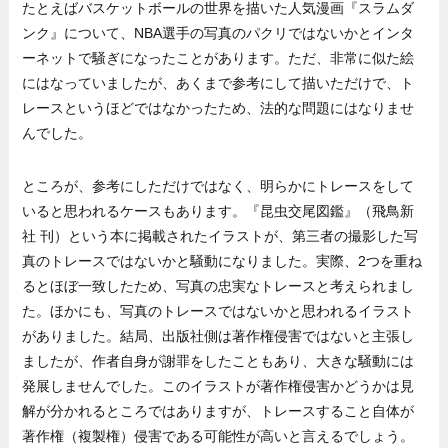
たとえばバスケットボールの世界を描いた人気漫画『スラムダ
ンク』について、NBA選手の写真のパクリではないかとインタ
ーネットで騒ぎになったことがあります。ただ、非常に似た絵
にはなっていましたが、あくまで参考にして描いただけで、ト
レースというほどではなかったため、法的な問題にはなりませ
んでした。
ところが、参考にしただけではなく、明らかにトレースをして
いると思われるケースもあります。『昆虫交尾図鑑』（飛鳥新
社 刊）という本に掲載されたイラストが、第三者の撮影した写
真のトレースではないかと騒動になりました。実際、2つを重ね
るとほぼ一致したため、写真の忠実なトレースと考えられまし
た。ほかにも、写真のトレースではないかと思われるイラスト
がありました。結局、出版社側は著作権侵害ではないと主張し
ましたが、作者自身が謝罪をしたこともあり、大きな騒動には
発展しませんでした。このイラストが著作権侵害かどうかは見
解が分かれるところではありますが、トレースすること自体が
著作権（複製権）侵害である可能性が高いと言えるでしょう。