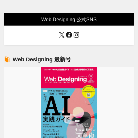
Web Designing 公式SNS
X
Facebook
Instagram
Web Designing 最新号