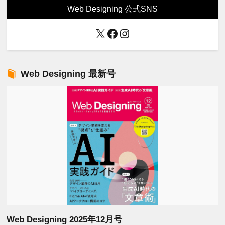
Web Designing 公式SNS
X
Facebook
Instagram
Web Designing 最新号
Web Designing 2025年12月号