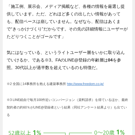
「施工例、展示会、メディア掲載など、各種の情報を厳選し提
供しています。ただ、どれほど多くの出したい情報があって
も、配信ペースは崩していません。なぜなら、配信はあくま
で“きっかけづくり”だからです。その先の詳細情報にユーザーが
たどりつくことがゴールです」
気にはなっている、というライトユーザー層をいかに取り込ん
でいけるか、である※3。FAのLINE@登録の年齢層は
04
を参
照。30代以上が過半数を超えているのも特徴だ。
※2 全国に14事務所を抱える建築事務所
http://www.freedom.co.jp/
※3 LINE経由で毎月100件近いコンバージョン（資料請求）を得ているほか、最終
契約者の約60％がLINE@登録者という結果（同社アンケート結果より）も出てい
る