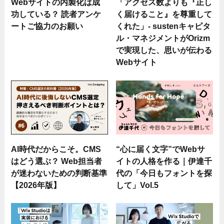
Webサイトの内製化は成
「アクセス数よりも『正し
功している？ 読者アンケ
く届けること』を尊重して
ートご協力のお願い
くれた」- sustenキャピタ
ル・マネジメントがOrizm
で実現した、思いが伝わる
Webサイト
AI時代だからこそ。CMS
“心に届く文字”でWebサ
はどう選ぶ？ Web担当者
イトの人格を作る｜伊達千
が迷わないための判断基準
代の「今日もフォントを探
【2026年版】
して」Vol.5