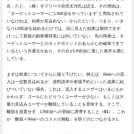
合」だと、（株）ギブリー小谷田太河氏は語る。その理由は、
「ターゲットユーザーに“LINE@をやっています”と周知されて
いなければ、効果が見込めない」からだという。つまり、いき
なりLINE@を始めるだけでは、目に見えた効果は期待できず、
けっして新規の顧客獲得策には向いていない。先の両者は、タ
ーゲットユーザーとのタッチポイントがあらかじめ確保できて
いるという共通点があり、その点がLINE@に適した条件を満た
している。
まずは前者についてさらに掘り下げたい。例えば、Webへの流
入は一定数見込めるが、資料請求や来場予約といった成果に結
びついていない場合。これは、流入するユーザーはいるにもか
かわらず、ゴールにたどりつくユーザーが少ない、もしくは大
量の見込みユーザーが離脱していることを意味する。そこで、
離脱を放置せず、LINE@への登録に誘導すること（
01
）。これ
が「離脱＝Webへのコストの無駄」を防ぐのにつながる※1。