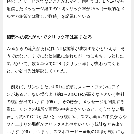
特化したサービスでないことがわかる。同社では、LINE@から
配信したメッセージ経由の平均クリック率が25％（一般的なメ
ルマガ施策では難しい数値）を記録している
細部への気づかいでクリック率は高くなる
Webからの流入があればLINE@施策が成功するかといえば、そ
うではない。すでに配信回数に触れたが、他にもちょっとした
気づかいで、数％単位でCTR（クリック率）が変わってくる
と、小谷田氏は解説してくれた。
「例えば、リンクしたいURLの冒頭にスマートフォンのアイコ
ンがあると、ない場合より約1～3％CTRが高くなるという弊社
の統計が出ています（
05
）。そのほか、メッセージを閲覧する
際に、リンクの場所が画面の中央にきていると、そうでない場
合より約5％CTRが高いという統計や、スマホ画面の中央からや
や左上よりの場所がクリックされやすいという統計なども出て
います（
06
）。つまり、スマホユーザー全般の特徴が統計にも