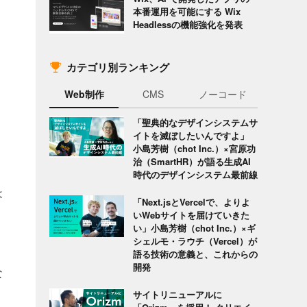
本番運用を可能にする Wix
Headlessの機能強化を発表
カテゴリ別ランキング
Web制作
CMS
ノーコード
「聖典的なデザインシステムサ
イトを滅ぼしたいんですよ」
小島芳樹（chot Inc.）×宮原功
治（SmartHR）が語る生成AI
時代のデザインシステム最前線
は
「Next.jsとVercelで、よりよ
いWebサイトを届けていきた
い」小島芳樹（chot Inc.）×ギ
シェルモ・ラウチ（Vercel）が
語る技術の意義と、これからの
開発
な
サイトリニューアルに