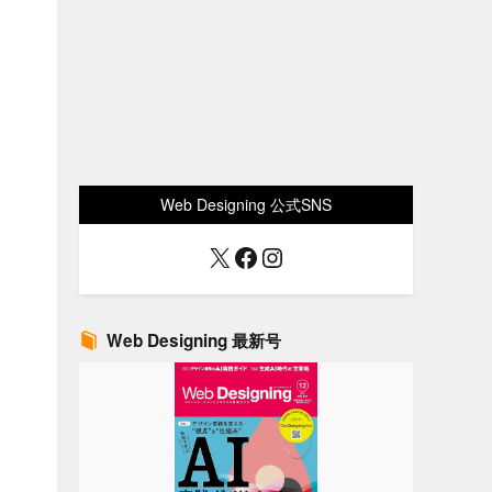
Web Designing 公式SNS
X
Facebook
Instagram
Web Designing 最新号