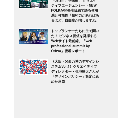
「Orizm」を採用！ クリエイ
ティブエージェンシー・NEW
FOLKが開発者目線で語る使用
感と可能性「技術力があればあ
るほど、自由度が増しますね」
トップランナーたちに生で聞い
た！ ビジネス価値を発揮する
Webサイト最前線。「web
professional summit by
Orizm」密着レポート
《大阪・関西万博のデザインシ
ステムVol.1》クリエイティブ
ディレクター・引地耕太さんが
「デザインポリシー」策定に込
めた意図