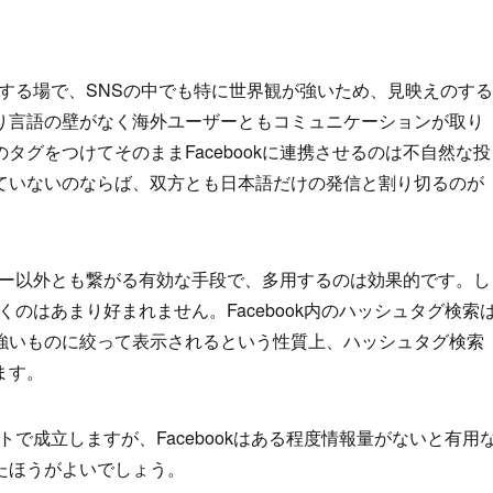
ションする場で、SNSの中でも特に世界観が強いため、見映えのする
り言語の壁がなく海外ユーザーともコミュニケーションが取り
グをつけてそのままFacebookに連携させるのは不自然な投
ていないのならば、双方とも日本語だけの発信と割り切るのが
ォロワー以外とも繋がる有効な手段で、多用するのは効果的です。し
つくのはあまり好まれません。Facebook内のハッシュタグ検索
強いものに絞って表示されるという性質上、ハッシュタグ検索
ます。
メントで成立しますが、Facebookはある程度情報量がないと有用
たほうがよいでしょう。