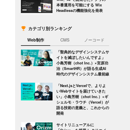
本番運用を可能にする Wix
Headlessの機能強化を発表
カテゴリ別ランキング
Web制作
CMS
ノーコード
「聖典的なデザインシステムサ
イトを滅ぼしたいんですよ」
小島芳樹（chot Inc.）×宮原功
治（SmartHR）が語る生成AI
時代のデザインシステム最前線
ら
「Next.jsとVercelで、よりよ
いWebサイトを届けていきた
い」小島芳樹（chot Inc.）×ギ
シェルモ・ラウチ（Vercel）が
語る技術の意義と、これからの
開発
サイトリニューアルに