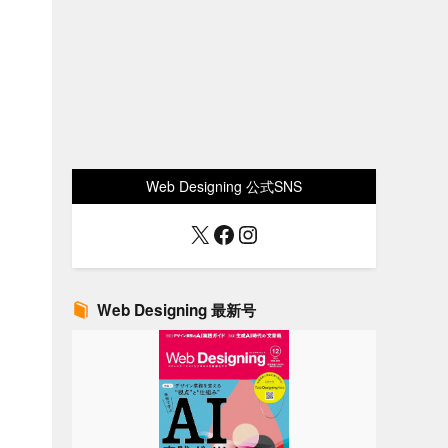
Web Designing 公式SNS
X
Facebook
Instagram
Web Designing 最新号