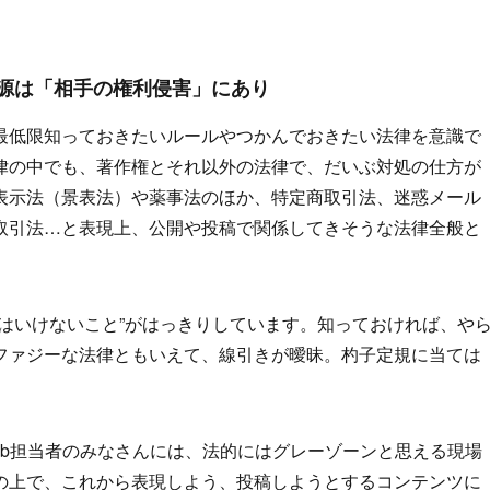
の源は「相手の権利侵害」にあり
最低限知っておきたいルールやつかんでおきたい法律を意識で
律の中でも、著作権とそれ以外の法律で、だいぶ対処の仕方が
表示法（景表法）や薬事法のほか、特定商取引法、迷惑メール
取引法…と表現上、公開や投稿で関係してきそうな法律全般と
はいけないこと”がはっきりしています。知っておければ、や
ファジーな法律ともいえて、線引きが曖昧。杓子定規に当ては
。
eb担当者のみなさんには、法的にはグレーゾーンと思える現場
の上で、これから表現しよう、投稿しようとするコンテンツに