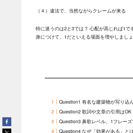
（４）違法で、当然ながらクレームが来る
特に迷うのは2と3では？ 心配が高じれば1
身につけて、1だといえる場面を増やしまし
Question1 有名な建築物が写り
Question2 歌詞や文章の引用はOK
Question3 鼻歌レベル、1フレ
Question4 なぜ「効果がある」