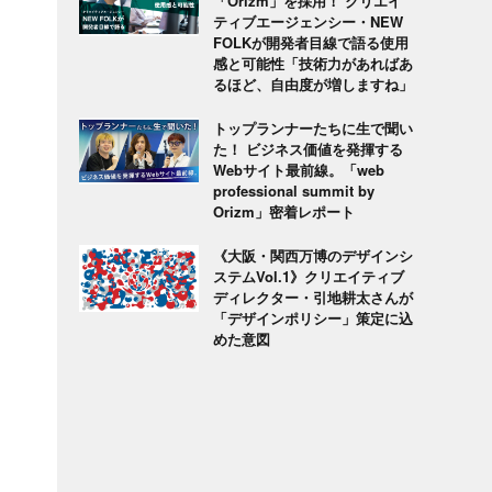
「Orizm」を採用！ クリエイ
ティブエージェンシー・NEW
FOLKが開発者目線で語る使用
感と可能性「技術力があればあ
るほど、自由度が増しますね」
トップランナーたちに生で聞い
た！ ビジネス価値を発揮する
Webサイト最前線。「web
professional summit by
Orizm」密着レポート
《大阪・関西万博のデザインシ
ステムVol.1》クリエイティブ
ディレクター・引地耕太さんが
「デザインポリシー」策定に込
めた意図