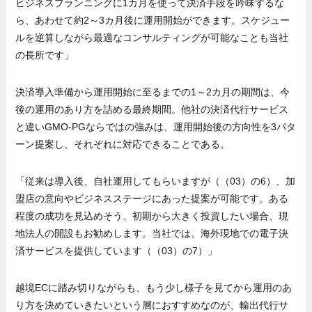
ビジネスプランニングに1カ月を使って決済手段を吟味するな
ら、あわせて約2～3カ月後に運用開始ができます。スケジュー
ルを逆算しながら最適なコンサルティングが可能なことも当社
の長所です」
決済導入準備から運用開始に至るまでの1～2カ月の期間は、今
後の運用のあり方を詰める最終期間。他社の決済代行サービス
と違いGMO-PGならではの強みは、運用開始後の方向性を3パタ
ーン提案し、それぞれに対応できることである。
「従来は導入後、自社運用してもらいますが（（03）の6）、加
盟店の意向やビジネスステージにあった提案が可能です。ある
程度の成功を見込めそう、初期から大きく投資したい場合、現
地法人の開設もお勧めします。当社では、海外現地での電子決
済サービスを提供しています（（03）の7）」
越境ECに踏み切りながらも、もう少し様子を見てから運用のあ
り方を決めていきたいという層におすすめなのが、輸出代行サ