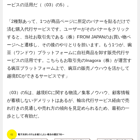
ービスの活用だ（（03）の5）。
「2種類あって、1つが商品ページに所定のバナーを貼るだけで
済む購入代行サービスです。ユーザーがそのバナーをクリック
すると、当社お取引先である（株）FROM JAPANのお買い物ペ
ージへと遷移し、その後のやりとりを担います。もう1つが、豌
豆（ワンドウ）プラットフォームに自社商品を卸す販売代行サ
ービスの活用です。こちらもお取引先のInagora（株）が運営す
る豌豆プラットフォーム上で、豌豆の販売ノウハウを活かして
越境ECができるサービスです」
（03）の5は、越境ECに関する物流／集客ノウハウ、顧客情報
が蓄積しないデメリットはあるが、輸出代行サービス経由で売
れ行きの見通しや売れ方の傾向を見定められるため、最初の一
歩として有効だ。