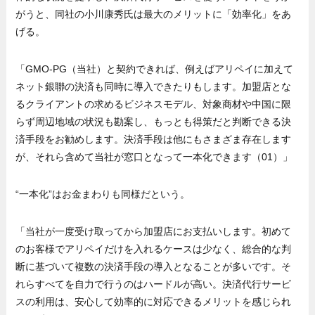
がうと、同社の小川康秀氏は最大のメリットに「効率化」をあ
げる。
「GMO-PG（当社）と契約できれば、例えばアリペイに加えて
ネット銀聯の決済も同時に導入できたりもします。加盟店とな
るクライアントの求めるビジネスモデル、対象商材や中国に限
らず周辺地域の状況も勘案し、もっとも得策だと判断できる決
済手段をお勧めします。決済手段は他にもさまざま存在します
が、それら含めて当社が窓口となって一本化できます（01）」
“一本化”はお金まわりも同様だという。
「当社が一度受け取ってから加盟店にお支払いします。初めて
のお客様でアリペイだけを入れるケースは少なく、総合的な判
断に基づいて複数の決済手段の導入となることが多いです。そ
れらすべてを自力で行うのはハードルが高い。決済代行サービ
スの利用は、安心して効率的に対応できるメリットを感じられ