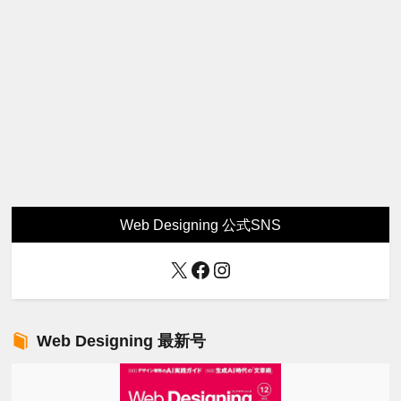
Web Designing 公式SNS
X
Facebook
Instagram
Web Designing 最新号