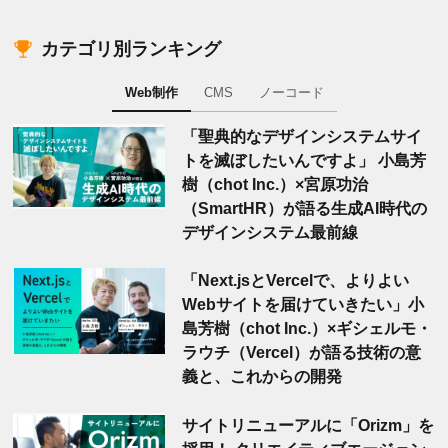
カテゴリ別ランキング
Web制作
CMS
ノーコード
「聖典的なデザインシステムサイ
トを滅ぼしたいんですよ」 小島芳
樹（chot Inc.）×宮原功治
（SmartHR）が語る生成AI時代の
デザインシステム最前線
「Next.jsとVercelで、よりよい
Webサイトを届けていきたい」小
島芳樹（chot Inc.）×ギシェルモ・
ラウチ（Vercel）が語る技術の意
義と、これからの開発
サイトリニューアルに「Orizm」を