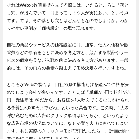
それはWebの数値目標を立てる際には、いたるところに「落と
し穴」が潜んでいて、はまってしまう人が実に多い、という点
です。では、その落とし穴とはどんなもなのでしょうか。わか
りやすい事例が「価格設定」の場で現れます。
自社の商品やサービスの価格設定には、通常、仕入れ価格や販
管費などの原価をもとに決める考え方と、競合する製品やサー
ビスの価格を見ながら戦略的に決める考え方があります。一般
的には、その両方の要素を踏まえて価格決定を行いますよね。
ところがWebの場合は、自社の原価構造だけを鑑みて価格を決
めてしまう会社が多いんです。たとえば「単価が○円で粗利が△
円、受注率は□％だから、お客様を1人呼んでくるのにかけられ
る予算は5,000円までだね」といった具合です。この時、1人を
呼び込むための広告のクリック単価はいくらか、といったよう
な広告市場の状況については、なぜか置き去りにされてしまい
ます。もし実際のクリック単価が3万円だったら…。計画は瞬く
間に暗礁に乗り上げてしまうでしょう。