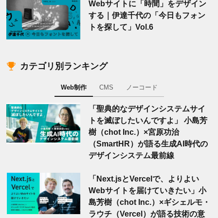
Webサイトに「時間」をデザイン
する｜伊達千代の「今日もフォン
トを探して」Vol.6
カテゴリ別ランキング
Web制作
CMS
ノーコード
「聖典的なデザインシステムサイ
トを滅ぼしたいんですよ」 小島芳
樹（chot Inc.）×宮原功治
（SmartHR）が語る生成AI時代の
デザインシステム最前線
「Next.jsとVercelで、よりよい
Webサイトを届けていきたい」小
島芳樹（chot Inc.）×ギシェルモ・
ラウチ（Vercel）が語る技術の意