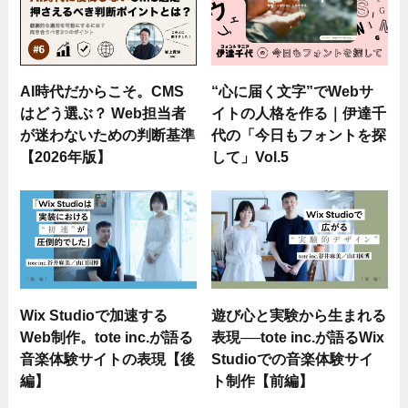
AI時代だからこそ。CMS
“心に届く文字”でWebサ
はどう選ぶ？ Web担当者
イトの人格を作る｜伊達千
が迷わないための判断基準
代の「今日もフォントを探
【2026年版】
して」Vol.5
Wix Studioで加速する
遊び心と実験から生まれる
Web制作。tote inc.が語る
表現──tote inc.が語るWix
音楽体験サイトの表現【後
Studioでの音楽体験サイ
編】
ト制作【前編】