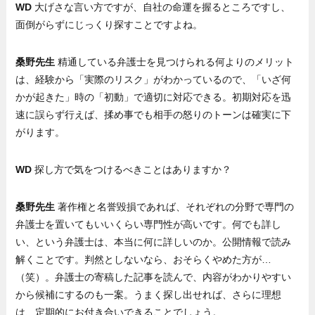
WD
大げさな言い方ですが、自社の命運を握るところですし、
面倒がらずにじっくり探すことですよね。
桑野先生
精通している弁護士を見つけられる何よりのメリット
は、経験から「実際のリスク」がわかっているので、「いざ何
かが起きた」時の「初動」で適切に対応できる。初期対応を迅
速に誤らず行えば、揉め事でも相手の怒りのトーンは確実に下
がります。
WD
探し方で気をつけるべきことはありますか？
桑野先生
著作権と名誉毀損であれば、それぞれの分野で専門の
弁護士を置いてもいいくらい専門性が高いです。何でも詳し
い、という弁護士は、本当に何に詳しいのか。公開情報で読み
解くことです。判然としないなら、おそらくやめた方が…
（笑）。弁護士の寄稿した記事を読んで、内容がわかりやすい
から候補にするのも一案。うまく探し出せれば、さらに理想
は、定期的にお付き合いできることでしょう。