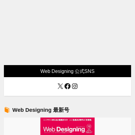
Web Designing 公式SNS
X
Facebook
Instagram
Web Designing 最新号