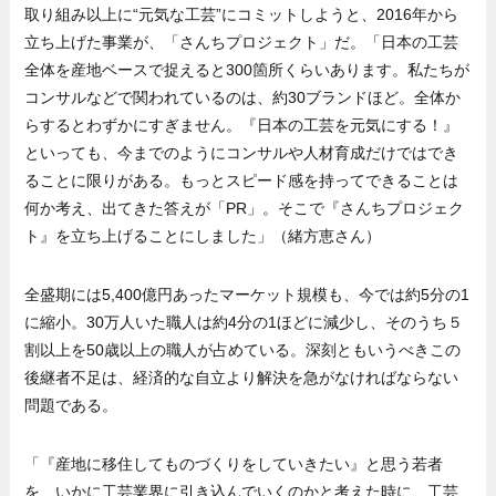
取り組み以上に“元気な工芸”にコミットしようと、2016年から
立ち上げた事業が、「さんちプロジェクト」だ。「日本の工芸
全体を産地ベースで捉えると300箇所くらいあります。私たちが
コンサルなどで関われているのは、約30ブランドほど。全体か
らするとわずかにすぎません。『日本の工芸を元気にする！』
といっても、今までのようにコンサルや人材育成だけではでき
ることに限りがある。もっとスピード感を持ってできることは
何か考え、出てきた答えが「PR」。そこで『さんちプロジェク
ト』を立ち上げることにしました」（緒方恵さん）
全盛期には5,400億円あったマーケット規模も、今では約5分の1
に縮小。30万人いた職人は約4分の1ほどに減少し、そのうち５
割以上を50歳以上の職人が占めている。深刻ともいうべきこの
後継者不足は、経済的な自立より解決を急がなければならない
問題である。
「『産地に移住してものづくりをしていきたい』と思う若者
を、いかに工芸業界に引き込んでいくのかと考えた時に、工芸