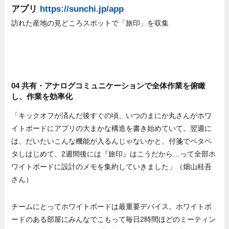
アプリ
https://sunchi.jp/app
訪れた産地の見どころスポットで「旅印」を収集
04 共有・アナログコミュニケーションで全体作業を俯瞰
し、作業を効率化
「キックオフが済んだ後すぐの頃、いつのまにか丸さんがホワ
イトボードにアプリの大まかな構造を書き始めていて。翌週に
は、だいたいこんな機能が入るんじゃないかと、付箋でペタペ
タしはじめて、2週間後には『旅印』はこうだから…って全部ホ
ワイトボードに設計のメモを集約していきました」（畑山桂吾
さん）
チームにとってホワイトボードは最重要デバイス。ホワイトボ
ードのある部屋にみんなでこもって毎日2時間ほどのミーティン