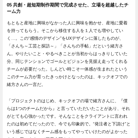
05 共創・超短期制作期間で完成させた、立場を超越したチ
ーム力
もともと産地に興味がなかった人に興味を抱かせ、産地に愛着
を持ってもらう。そこから移住する人を１人でも増やしてい
く…。この“感情のデザイン”をUXデザインに落したものが、
「さんち～工芸と探訪～」「さんちの手帖」だという緒方さ
ん。やりたいこと・やるべきことが当初からはっきりしていた
分、同じテンションでゴールとビジョンを見据え走ってくれる
チームが必要だった。しんどい時こそ一体感が生まれたという
このチーム力が育ったきっかけとなったのは、キックオフでの
緒方さんの一言だ。
「プロジェクトのはじめ、キックオフの場で緒方さんに、『僕
らは1つのチームだから』と言っていただいたことがあり、それ
がとても心強かったです。そんなことをクライアントに言われ
たのは初めてだったので、今でも印象的で。“発注者と下請け”と
いう感じではなくチーム感をもってやっていけたのがよかった