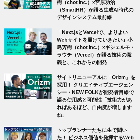
樹（chot Inc.）×宮原功治
（SmartHR）が語る生成AI時代の
デザインシステム最前線
「Next.jsとVercelで、よりよい
Webサイトを届けていきたい」小
島芳樹（chot Inc.）×ギシェルモ・
ラウチ（Vercel）が語る技術の意
義と、これからの開発
サイトリニューアルに「Orizm」を
採用！ クリエイティブエージェン
シー・NEW FOLKが開発者目線で
語る使用感と可能性「技術力があ
ればあるほど、自由度が増します
ね」
トップランナーたちに生で聞い
た！ ビジネス価値を発揮するWeb