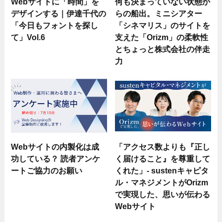
Webサイトに「時間」を
何も決まっていない状態か
デザインする｜伊達千代の
らの船出。ミニシアター
「今日もフォントを探し
「シネマリス」のサイトを
て」Vol.6
支えた「Orizm」の柔軟性
とちょっと株式会社の伴走
力
Webサイトの内製化は成
「アクセス数よりも『正し
功している？ 読者アンケ
く届けること』を尊重して
ートご協力のお願い
くれた」- sustenキャピタ
ル・マネジメントがOrizm
で実現した、思いが伝わる
Webサイト