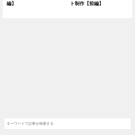
編】
ト制作【前編】
検
索