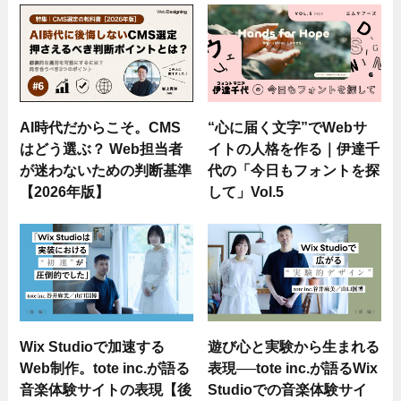
AI時代だからこそ。CMS
“心に届く文字”でWebサ
はどう選ぶ？ Web担当者
イトの人格を作る｜伊達千
が迷わないための判断基準
代の「今日もフォントを探
【2026年版】
して」Vol.5
Wix Studioで加速する
遊び心と実験から生まれる
Web制作。tote inc.が語る
表現──tote inc.が語るWix
音楽体験サイトの表現【後
Studioでの音楽体験サイ