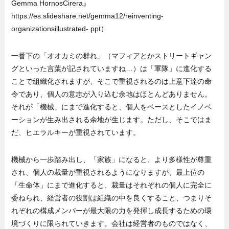
Gemma HornosCirera』
https://es.slideshare.net/gemma12/reinventing-
organizationsillustrated- ppt）
一番下の「オオカミの群れ」（マフィアとかストリートギャン
グといった言葉が記されていますね…）は「軍隊」に進化する
ことで組織化されますが、そこで重視されるのは上意下達の命
令であり、個人の意志が入り込む余地はほとんどありません。
それが「機械」にまで進化すると、個人をベースとしたイノベ
ーションが生み出される余地が生じます。ただし、そこではま
だ、ヒエラルキーが重視されています。
機械から一歩踏み出し、「家族」になると、より多様性が尊重
され、個人の裁量が重視されるようになりますが、最上位の
「生命体」にまで進化すると、裁量はそれぞれの個人に完全に
委ねられ、経営者の役割は組織の中を良くすること、つまりそ
れぞれの構成メンバーが最大限の力を発揮し成長するための環
境づくりに限られていきます。会社は経営者のものではなく、