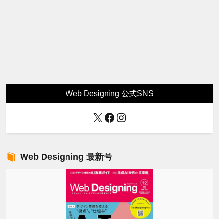
Web Designing 公式SNS
X
Facebook
Instagram
Web Designing 最新号