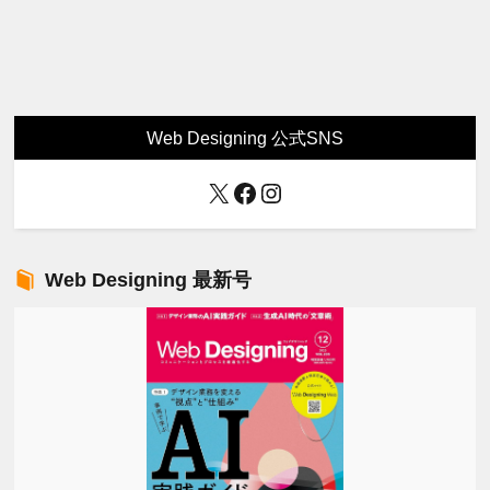
Web Designing 公式SNS
X
Facebook
Instagram
Web Designing 最新号