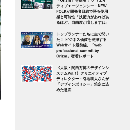
「Orizm」を採用！ クリエイ
ティブエージェンシー・NEW
FOLKが開発者目線で語る使用
感と可能性「技術力があればあ
るほど、自由度が増しますね」
トップランナーたちに生で聞い
た！ ビジネス価値を発揮する
Webサイト最前線。「web
professional summit by
Orizm」密着レポート
《大阪・関西万博のデザインシ
ステムVol.1》クリエイティブ
ディレクター・引地耕太さんが
「デザインポリシー」策定に込
めた意図
メ
て