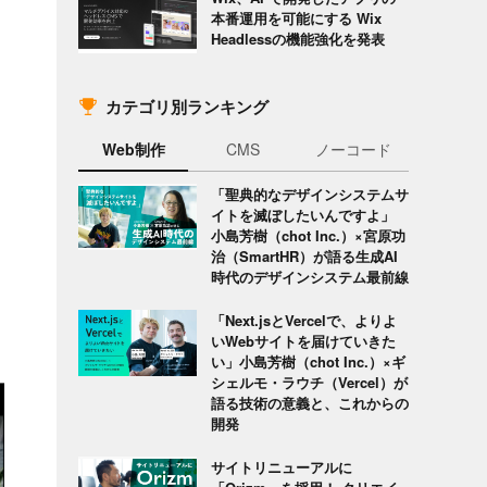
本番運用を可能にする Wix
Headlessの機能強化を発表
カテゴリ別ランキング
Web制作
CMS
ノーコード
「聖典的なデザインシステムサ
イトを滅ぼしたいんですよ」
小島芳樹（chot Inc.）×宮原功
治（SmartHR）が語る生成AI
時代のデザインシステム最前線
「Next.jsとVercelで、よりよ
いWebサイトを届けていきた
い」小島芳樹（chot Inc.）×ギ
シェルモ・ラウチ（Vercel）が
語る技術の意義と、これからの
開発
サイトリニューアルに