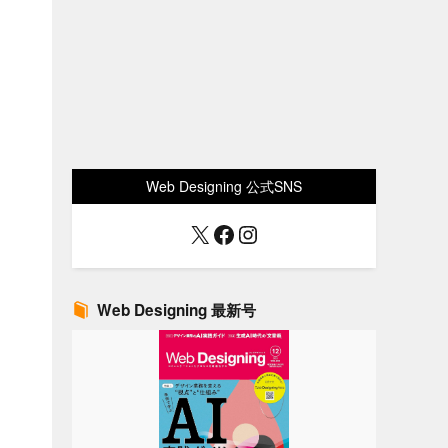
Web Designing 公式SNS
X
Facebook
Instagram
Web Designing 最新号