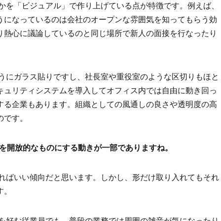
うかを「ビジュアル」で作り上げている点が特徴です。例えば、
うになっているのは会社のオープンな雰囲気を知ってもらう効
り熱心に議論しているのと同じ場所で新人の面接を行なったり
ようにガラス貼りですし、社長室や重役室のような区切りもほと
キュリティシステムを導入してオフィス内では自由に動き回っ
する企業もあります。組織としての風通しの良さや透明度の高
のです。
間を開放的なものにする動きが一部でありますね。
あればいい傾向だと思います。しかし、形だけ取り入れてもそれ
す。
スを好む従業員でも、普段の業務では周囲の雑音が気になったり