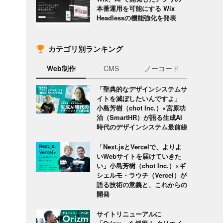
本番運用を可能にする Wix
Headlessの機能強化を発表
カテゴリ別ランキング
Web制作
CMS
ノーコード
「聖典的なデザインシステムサ
イトを滅ぼしたいんですよ」
小島芳樹（chot Inc.）×宮原功
治（SmartHR）が語る生成AI
時代のデザインシステム最前線
「Next.jsとVercelで、よりよ
いWebサイトを届けていきた
い」小島芳樹（chot Inc.）×ギ
シェルモ・ラウチ（Vercel）が
語る技術の意義と、これからの
開発
サイトリニューアルに