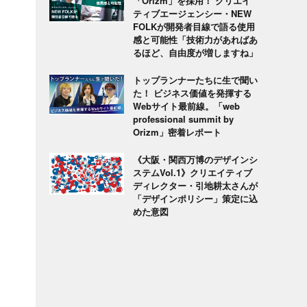
「Orizm」を採用！ クリエイ
ティブエージェンシー・NEW
FOLKが開発者目線で語る使用
感と可能性「技術力があればあ
るほど、自由度が増しますね」
トップランナーたちに生で聞い
た！ ビジネス価値を発揮する
Webサイト最前線。「web
professional summit by
Orizm」密着レポート
《大阪・関西万博のデザインシ
ステムVol.1》クリエイティブ
ディレクター・引地耕太さんが
「デザインポリシー」策定に込
めた意図