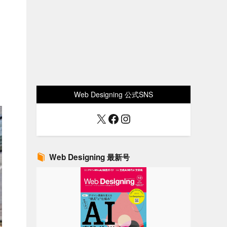
Web Designing 公式SNS
X
Facebook
Instagram
Web Designing 最新号