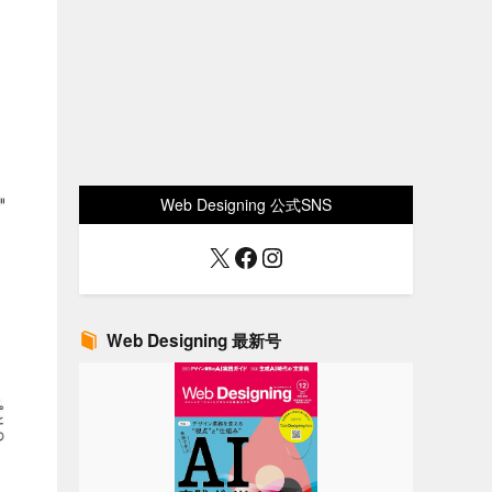
Web Designing 公式SNS
X
Facebook
Instagram
Web Designing 最新号