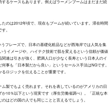
功するケースもあります。例えばラーメンブームはまだまだ続
たのは2012年頃で、現在もブームが続いています。滞在時間
です。
というフレーズで、日本の基礎化粧品などが西海岸では人気を集
というイメージや、ハイテク技術で肌を変えるという信頼が価値
品関連は引きが強く、肥満人口が少なく長寿という日本人のイ
だ何事も「日本製だから良い」というセールス手法はNGです。
かるロジックを伝えることが重要です。
ナム製でもよく売れます。それを表しているのがアメリカの日
ずか10％以下という現実です（厚生労働省調べ）。「正統な本
むのはどの国の人でも同じことと言えるでしょう。