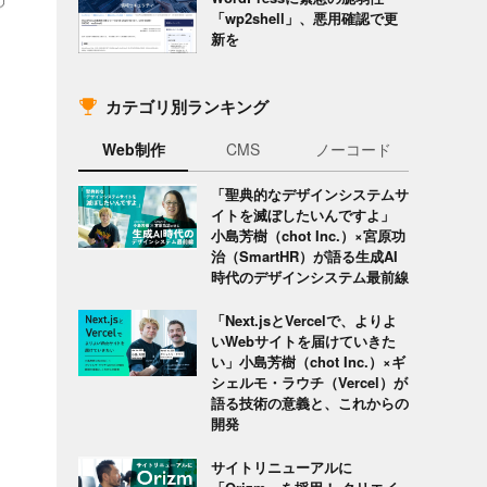
「wp2shell」、悪用確認で更
新を
カテゴリ別ランキング
Web制作
CMS
ノーコード
「聖典的なデザインシステムサ
イトを滅ぼしたいんですよ」
小島芳樹（chot Inc.）×宮原功
治（SmartHR）が語る生成AI
時代のデザインシステム最前線
「Next.jsとVercelで、よりよ
いWebサイトを届けていきた
い」小島芳樹（chot Inc.）×ギ
シェルモ・ラウチ（Vercel）が
語る技術の意義と、これからの
開発
サイトリニューアルに