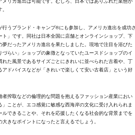
アメリカ進出は可能です。むしろ、日本ではありふれた業態が
す。
が行うブランド・キャンプ®にも参加し、アメリカ進出を成功
ート」です。同社は日本全国に店舗とオンラインショップ、下
の夢だったアメリカ進出を果たしました。現地で注目を浴びた
りづらい」ショップの象徴となっていたユースドショップのイ
慣れた風景であるサイズごとにきれいに並べられた古着や、丁
るアドバイスなどが「きれいで楽しくて安い古着店」という好
働者搾取などの倫理的な問題を抱えるファッション産業におい
る」ことが、エコ感覚に敏感な西海岸の文化に受け入れられま
ールできることや、それを応援したくなる社会的な背景までを
の大きなポイントになったと言えるでしょう。