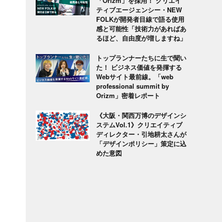
「Orizm」を採用！ クリエイ
ティブエージェンシー・NEW
FOLKが開発者目線で語る使用
感と可能性「技術力があればあ
るほど、自由度が増しますね」
トップランナーたちに生で聞い
た！ ビジネス価値を発揮する
Webサイト最前線。「web
professional summit by
Orizm」密着レポート
《大阪・関西万博のデザインシ
ステムVol.1》クリエイティブ
ディレクター・引地耕太さんが
「デザインポリシー」策定に込
めた意図