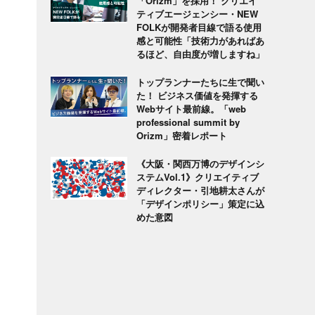
「Orizm」を採用！ クリエイ
ティブエージェンシー・NEW
FOLKが開発者目線で語る使用
感と可能性「技術力があればあ
るほど、自由度が増しますね」
トップランナーたちに生で聞い
た！ ビジネス価値を発揮する
Webサイト最前線。「web
professional summit by
Orizm」密着レポート
《大阪・関西万博のデザインシ
ステムVol.1》クリエイティブ
ディレクター・引地耕太さんが
「デザインポリシー」策定に込
めた意図