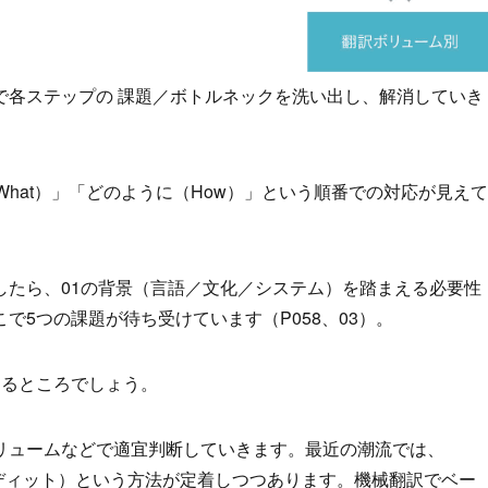
で各ステップの 課題／ボトルネックを洗い出し、解消していき
What）」「どのように（How）」という順番での対応が見えて
したら、01の背景（言語／文化／システム）を踏まえる必要性
で5つの課題が待ち受けています（P058、03）。
なるところでしょう。
リュームなどで適宜判断していきます。最近の潮流では、
ディット）という方法が定着しつつあります。機械翻訳でベー