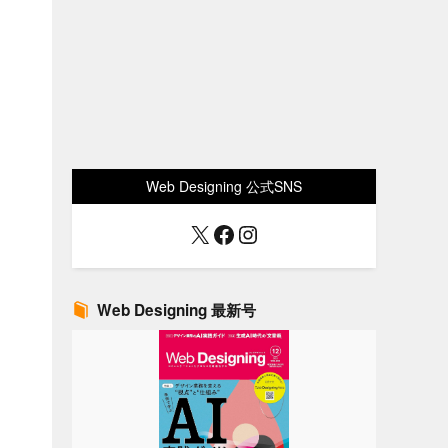
Web Designing 公式SNS
X
Facebook
Instagram
Web Designing 最新号