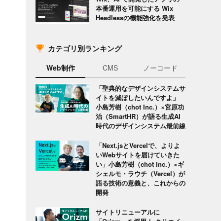
本番運用を可能にする Wix
Headlessの機能強化を発表
カテゴリ別ランキング
Web制作
CMS
ノーコード
「聖典的なデザインシステムサ
イトを滅ぼしたいんですよ」
小島芳樹（chot Inc.）×宮原功
治（SmartHR）が語る生成AI
時代のデザインシステム最前線
「Next.jsとVercelで、よりよ
いWebサイトを届けていきた
い」小島芳樹（chot Inc.）×ギ
シェルモ・ラウチ（Vercel）が
語る技術の意義と、これからの
開発
サイトリニューアルに