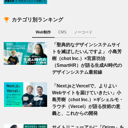
カテゴリ別ランキング
Web制作
CMS
ノーコード
「聖典的なデザインシステムサイ
トを滅ぼしたいんですよ」 小島芳
樹（chot Inc.）×宮原功治
（SmartHR）が語る生成AI時代の
デザインシステム最前線
「Next.jsとVercelで、よりよい
Webサイトを届けていきたい」小
島芳樹（chot Inc.）×ギシェルモ・
ラウチ（Vercel）が語る技術の意
義と、これからの開発
サイトリニューアルに「Orizm」を