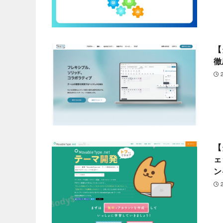
【
徹
【
ェ
ン