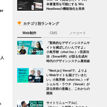
本番運用を可能にする Wix
Headlessの機能強化を発表
er
カテゴリ別ランキング
Web制作
CMS
ノーコード
「聖典的なデザインシステムサ
イトを滅ぼしたいんですよ」
小島芳樹（chot Inc.）×宮原功
治（SmartHR）が語る生成AI
ら人
時代のデザインシステム最前線
「Next.jsとVercelで、よりよ
いWebサイトを届けていきた
い」小島芳樹（chot Inc.）×ギ
シェルモ・ラウチ（Vercel）が
語る技術の意義と、これからの
開発
サイトリニューアルに
が