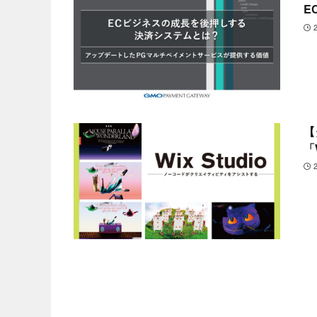
E
【
「W