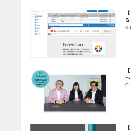
【
G
【
へ
【