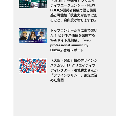
「Orizm」を採用！ クリエイ
ティブエージェンシー・NEW
FOLKが開発者目線で語る使用
感と可能性「技術力があればあ
るほど、自由度が増しますね」
トップランナーたちに生で聞い
た！ ビジネス価値を発揮する
Webサイト最前線。「web
professional summit by
Orizm」密着レポート
《大阪・関西万博のデザインシ
ステムVol.1》クリエイティブ
ディレクター・引地耕太さんが
「デザインポリシー」策定に込
めた意図