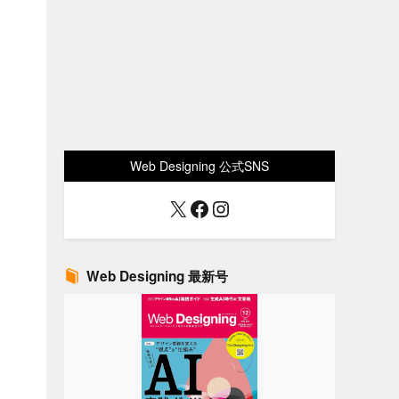
Web Designing 公式SNS
X
Facebook
Instagram
Web Designing 最新号