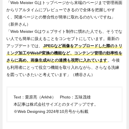
「Web Meister Gはトップページから末端のページまで管理画面
からリアルタイムにプレビューできるので全体を把握しやす
く、関連ページとの整合性が簡単に取れるのがいいですね」
（新井さん）
「Web Meister Gはウェブサイト制作に慣れた人でも、そうでな
い人でも簡単に扱えることをコンセプトにしています。最新の
アップデートでは、
JPEGなど画像をアップロードした際のトリ
ミング加工やWebP変換の機能など、コンテンツ管理の効率性を
さらに高め、画像生成AIとの連携も視野に入れています
。今後
も利用者にとって役立つ機能を取り入れながら、さらなる洗練
を図っていきたいと考えています」（糟谷さん）
Text：栗原亮（Arkhē） Photo：五味茂雄
本記事は株式会社サイズとのタイアップです。
※Web Designing 2024年10月号から転載