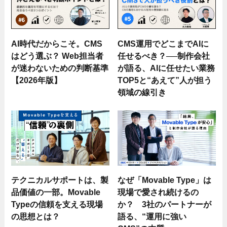
AI時代だからこそ。CMS
CMS運用でどこまでAIに
はどう選ぶ？ Web担当者
任せるべき？──制作会社
が迷わないための判断基準
が語る、AIに任せたい業務
【2026年版】
TOP5と“あえて”人が担う
領域の線引き
テクニカルサポートは、製
なぜ「Movable Type」は
品価値の一部。Movable
現場で愛され続けるの
Typeの信頼を支える現場
か？ 3社のパートナーが
の思想とは？
語る、“運用に強い