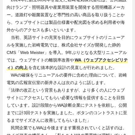
向けランプ・照明器具や産業用装置を開発する照明機器メーカ
ー。道路灯や殺菌装置など専門性の高い商品を取り扱うことか
ら、ウェブサイトには製品仕様書や配光図を求める利用者や海
外からのアクセスも多いといいます。
当初、英語サイトの充実を目的にウェブサイトのリニューア
ルを実施した岩崎電気では、株式会社サイズが開発した静的
CMS「Web Meister」を導入。9年ぶりとなる大型リニューアル
では、ウェブサイトの離脱率改善や
WA（ウェブアクセシビリテ
ィ）の向上
を含む抜本的な設計の見直しが行われました。
WAの確保をリニューアルの要件に含めた理由について、岩崎
電気の広報宣伝室の新井さんは次のように話します。
「法律の改正という背景もありますが、より多くの人にウェブ
サイトにアクセスしてもらい必要な情報を提供することを目指
しています。設計段階からWA診断企業にテストを依頼し、公開
までに計3回テストを実施しました。ボタンのコントラストに至
るまでサイズさんに改善してもらいました」
民間企業でもWAは今後ますます重視されていくと話すのは、