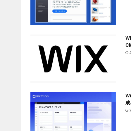
W
C
W
成