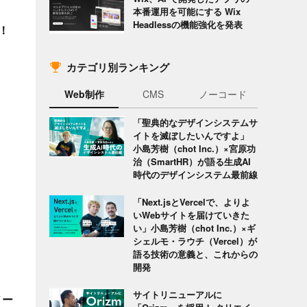
本番運用を可能にする Wix
Headlessの機能強化を発表
！
カテゴリ別ランキング
Web制作
CMS
ノーコード
「聖典的なデザインシステムサ
イトを滅ぼしたいんですよ」
小島芳樹（chot Inc.）×宮原功
治（SmartHR）が語る生成AI
時代のデザインシステム最前線
「Next.jsとVercelで、よりよ
いWebサイトを届けていきた
い」小島芳樹（chot Inc.）×ギ
シェルモ・ラウチ（Vercel）が
語る技術の意義と、これからの
開発
サイトリニューアルに
ノー