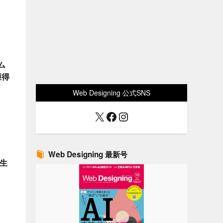
ム
獲得
Web Designing 公式SNS
X
Facebook
Instagram
Web Designing 最新号
動生