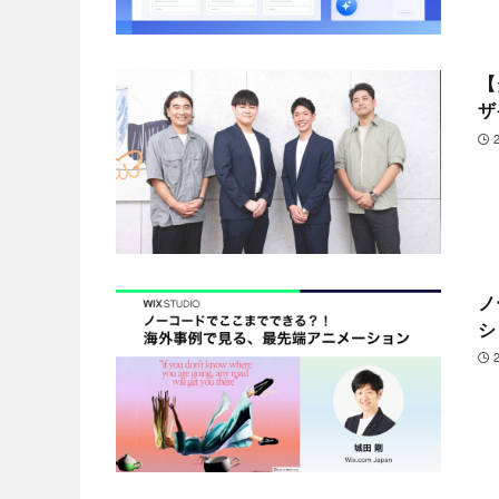
【
ザ
ノ
シ