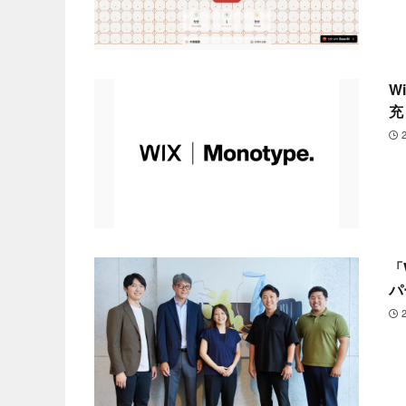
W
充
「
パ