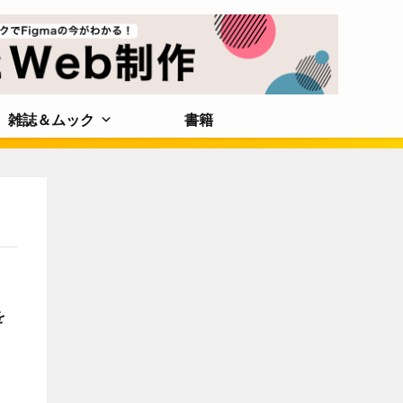
雑誌＆ムック
書籍
を