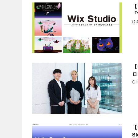
【
「W
【
ロ
【
St