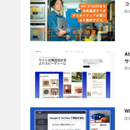
コ
A
サ
W