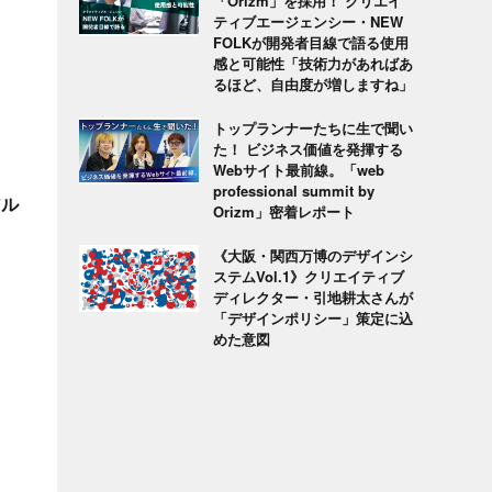
「Orizm」を採用！ クリエイ
ティブエージェンシー・NEW
FOLKが開発者目線で語る使用
感と可能性「技術力があればあ
るほど、自由度が増しますね」
トップランナーたちに生で聞い
た！ ビジネス価値を発揮する
Webサイト最前線。「web
professional summit by
アル
Orizm」密着レポート
《大阪・関西万博のデザインシ
ステムVol.1》クリエイティブ
ディレクター・引地耕太さんが
「デザインポリシー」策定に込
めた意図