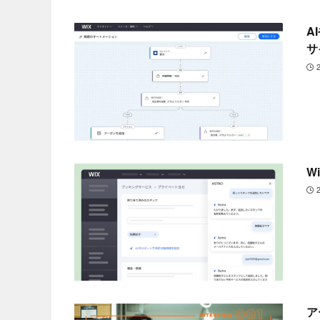
A
サ
W
ア