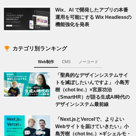
Wix、AI で開発したアプリの本番
運用を可能にする Wix Headlessの
機能強化を発表
カテゴリ別ランキング
Web制作
CMS
ノーコード
「聖典的なデザインシステムサイ
トを滅ぼしたいんですよ」 小島芳
樹（chot Inc.）×宮原功治
（SmartHR）が語る生成AI時代の
デザインシステム最前線
「Next.jsとVercelで、よりよい
Webサイトを届けていきたい」小
島芳樹（chot Inc.）×ギシェルモ・