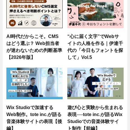
AI時代だからこそ。CMS
“心に届く文字”でWebサ
はどう選ぶ？ Web担当者
イトの人格を作る｜伊達千
が迷わないための判断基準
代の「今日もフォントを探
【2026年版】
して」Vol.5
Wix Studioで加速する
遊び心と実験から生まれる
Web制作。tote inc.が語る
表現──tote inc.が語るWix
音楽体験サイトの表現【後
Studioでの音楽体験サイ
編】
ト制作【前編】