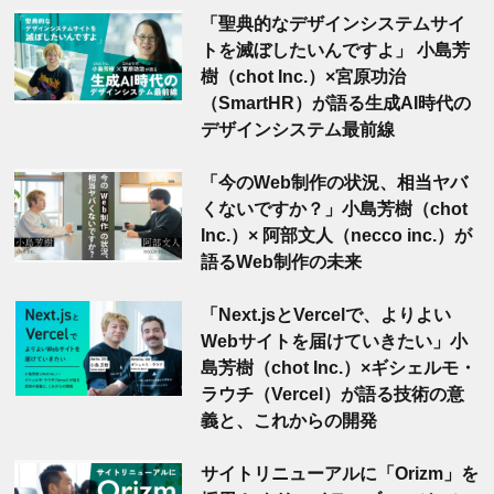
「聖典的なデザインシステムサイ
トを滅ぼしたいんですよ」 小島芳
樹（chot Inc.）×宮原功治
（SmartHR）が語る生成AI時代の
デザインシステム最前線
「今のWeb制作の状況、相当ヤバ
くないですか？」小島芳樹（chot
Inc.）× 阿部文人（necco inc.）が
語るWeb制作の未来
「Next.jsとVercelで、よりよい
Webサイトを届けていきたい」小
島芳樹（chot Inc.）×ギシェルモ・
ラウチ（Vercel）が語る技術の意
義と、これからの開発
サイトリニューアルに「Orizm」を