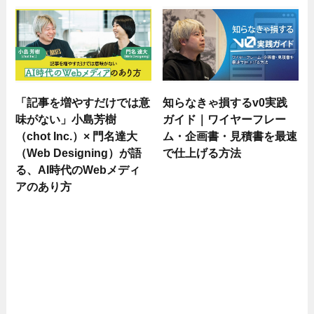
「記事を増やすだけでは意
知らなきゃ損するv0実践
味がない」小島芳樹
ガイド｜ワイヤーフレー
（chot Inc.）× 門名達大
ム・企画書・見積書を最速
（Web Designing）が語
で仕上げる方法
る、AI時代のWebメディ
アのあり方