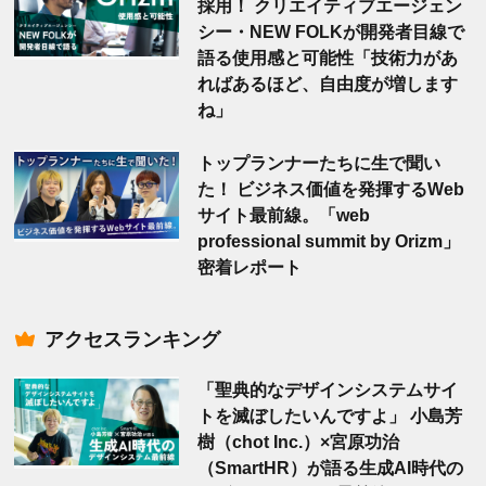
採用！ クリエイティブエージェン
シー・NEW FOLKが開発者目線で
語る使用感と可能性「技術力があ
ればあるほど、自由度が増します
ね」
トップランナーたちに生で聞い
た！ ビジネス価値を発揮するWeb
サイト最前線。「web
professional summit by Orizm」
密着レポート
アクセスランキング
「聖典的なデザインシステムサイ
トを滅ぼしたいんですよ」 小島芳
樹（chot Inc.）×宮原功治
（SmartHR）が語る生成AI時代の