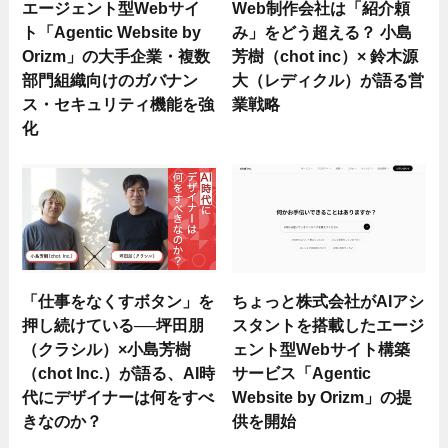
エージェント型Webサイ
Web制作会社は「紹介頼
ト「Agentic Website by
み」をどう超える？ 小島
Orizm」の大手企業・複数
芳樹（chot inc）× 鈴木源
部門組織向けのガバナン
大（レディクル）が語る営
ス・セキュリティ機能を強
業戦略
化
「仕事をなくすボタン」を
ちょっと株式会社がAIアシ
押し続けている──坪田朋
スタントを搭載したエージ
（クラシル）×小島芳樹
ェント型Webサイト構築
（chot Inc.）が語る、AI時
サービス「Agentic
代にデザイナーは何をすべ
Website by Orizm」の提
きなのか？
供を開始