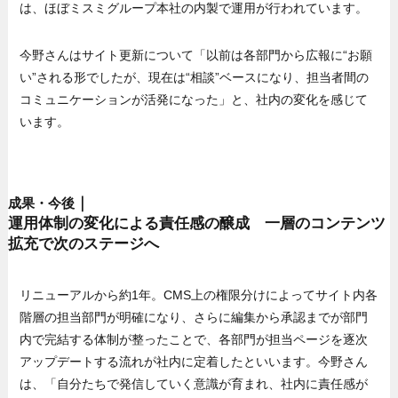
は、ほぼミスミグループ本社の内製で運用が行われています。
今野さんはサイト更新について「以前は各部門から広報に“お願
い”される形でしたが、現在は“相談”ベースになり、担当者間の
コミュニケーションが活発になった」と、社内の変化を感じて
います。
｜
成果・今後
運用体制の変化による責任感の醸成 一層のコンテンツ
拡充で次のステージへ
リニューアルから約1年。CMS上の権限分けによってサイト内各
階層の担当部門が明確になり、さらに編集から承認までが部門
内で完結する体制が整ったことで、各部門が担当ページを逐次
アップデートする流れが社内に定着したといいます。今野さん
は、「自分たちで発信していく意識が育まれ、社内に責任感が