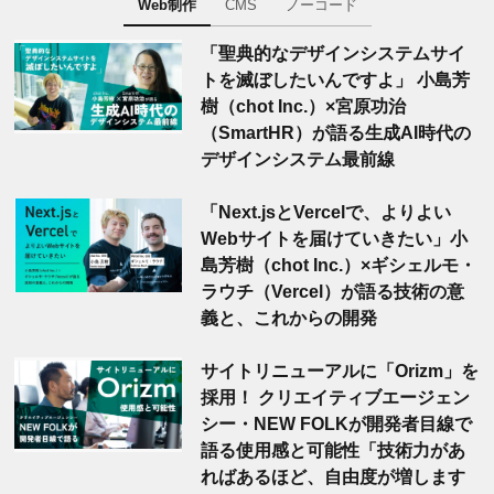
Web制作
CMS
ノーコード
「聖典的なデザインシステムサイ
トを滅ぼしたいんですよ」 小島芳
樹（chot Inc.）×宮原功治
（SmartHR）が語る生成AI時代の
デザインシステム最前線
「Next.jsとVercelで、よりよい
Webサイトを届けていきたい」小
島芳樹（chot Inc.）×ギシェルモ・
ラウチ（Vercel）が語る技術の意
義と、これからの開発
サイトリニューアルに「Orizm」を
採用！ クリエイティブエージェン
シー・NEW FOLKが開発者目線で
語る使用感と可能性「技術力があ
ればあるほど、自由度が増します