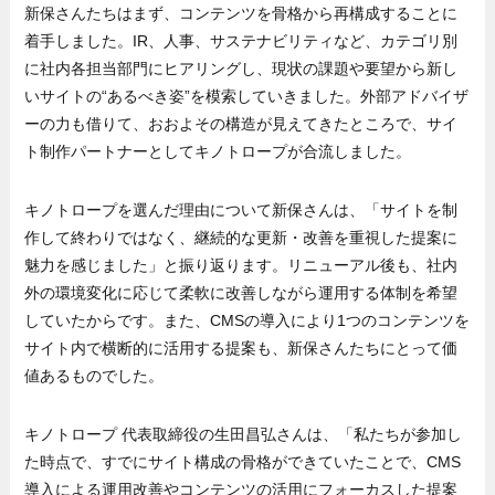
新保さんたちはまず、コンテンツを骨格から再構成することに
着手しました。IR、人事、サステナビリティなど、カテゴリ別
に社内各担当部門にヒアリングし、現状の課題や要望から新し
いサイトの“あるべき姿”を模索していきました。外部アドバイザ
ーの力も借りて、おおよその構造が見えてきたところで、サイ
ト制作パートナーとしてキノトロープが合流しました。
キノトロープを選んだ理由について新保さんは、「サイトを制
作して終わりではなく、継続的な更新・改善を重視した提案に
魅力を感じました」と振り返ります。リニューアル後も、社内
外の環境変化に応じて柔軟に改善しながら運用する体制を希望
していたからです。また、CMSの導入により1つのコンテンツを
サイト内で横断的に活用する提案も、新保さんたちにとって価
値あるものでした。
キノトロープ 代表取締役の生田昌弘さんは、「私たちが参加し
た時点で、すでにサイト構成の骨格ができていたことで、CMS
導入による運用改善やコンテンツの活用にフォーカスした提案