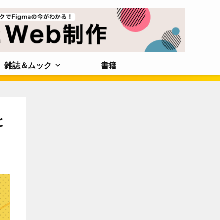
雑誌＆ムック
書籍
と