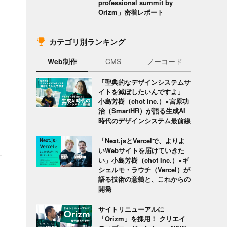
professional summit by
Orizm」密着レポート
カテゴリ別ランキング
Web制作
CMS
ノーコード
「聖典的なデザインシステムサ
イトを滅ぼしたいんですよ」
小島芳樹（chot Inc.）×宮原功
治（SmartHR）が語る生成AI
時代のデザインシステム最前線
「Next.jsとVercelで、よりよ
いWebサイトを届けていきた
い」小島芳樹（chot Inc.）×ギ
シェルモ・ラウチ（Vercel）が
語る技術の意義と、これからの
開発
サイトリニューアルに
「Orizm」を採用！ クリエイ