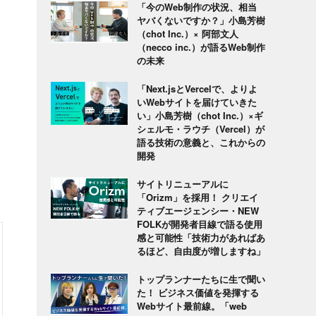
「今のWeb制作の状況、相当
ヤバくないですか？」小島芳樹
（chot Inc.）× 阿部文人
（necco inc.）が語るWeb制作
の未来
「Next.jsとVercelで、よりよ
いWebサイトを届けていきた
い」小島芳樹（chot Inc.）×ギ
シェルモ・ラウチ（Vercel）が
語る技術の意義と、これからの
開発
サイトリニューアルに
「Orizm」を採用！ クリエイ
ティブエージェンシー・NEW
FOLKが開発者目線で語る使用
感と可能性「技術力があればあ
るほど、自由度が増しますね」
トップランナーたちに生で聞い
た！ ビジネス価値を発揮する
Webサイト最前線。「web