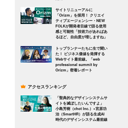
サイトリニューアルに
「Orizm」を採用！ クリエイ
ティブエージェンシー・NEW
FOLKが開発者目線で語る使用
感と可能性「技術力があればあ
るほど、自由度が増しますね」
トップランナーたちに生で聞い
た！ ビジネス価値を発揮する
Webサイト最前線。「web
professional summit by
Orizm」密着レポート
アクセスランキング
「聖典的なデザインシステムサ
イトを滅ぼしたいんですよ」
小島芳樹（chot Inc.）×宮原功
治（SmartHR）が語る生成AI
時代のデザインシステム最前線