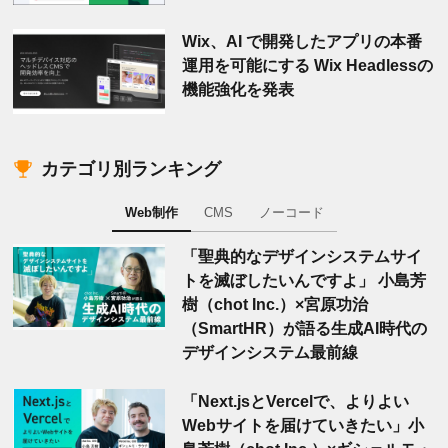
Wix、AI で開発したアプリの本番
運用を可能にする Wix Headlessの
機能強化を発表
カテゴリ別ランキング
Web制作
CMS
ノーコード
「聖典的なデザインシステムサイ
トを滅ぼしたいんですよ」 小島芳
樹（chot Inc.）×宮原功治
（SmartHR）が語る生成AI時代の
デザインシステム最前線
「Next.jsとVercelで、よりよい
Webサイトを届けていきたい」小