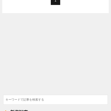
1
検
索