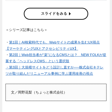
スライドをみる
＜シリーズ記事はこちら＞
・
第1回｜AI検索時代でも、Webサイトの成果を生むUX視点
【マーケティングUXとアクセシビリティUX】
・
第2回｜Web担当者が“楽”になるCMSとは？ NEW FOLKが提
案する「ヘッドレスCMS」という選択肢
・第3回｜大規模サイトをどう設計し直すか──株式会社キテレ
ツが取り組んだリニューアル事例に学ぶ運用改善の視点
文／岡野花梨（ちょっと株式会社）