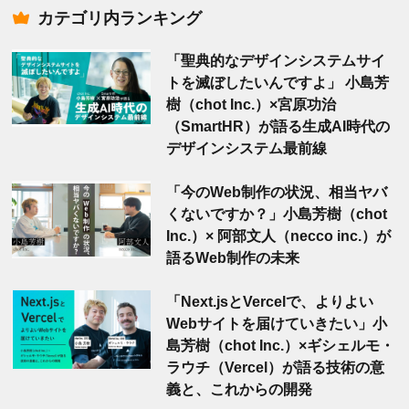
カテゴリ内ランキング
「聖典的なデザインシステムサイ
トを滅ぼしたいんですよ」 小島芳
樹（chot Inc.）×宮原功治
（SmartHR）が語る生成AI時代の
デザインシステム最前線
「今のWeb制作の状況、相当ヤバ
くないですか？」小島芳樹（chot
Inc.）× 阿部文人（necco inc.）が
語るWeb制作の未来
「Next.jsとVercelで、よりよい
Webサイトを届けていきたい」小
島芳樹（chot Inc.）×ギシェルモ・
ラウチ（Vercel）が語る技術の意
義と、これからの開発