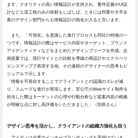
ます。クオリティの高い情報設計が支持され、要件定義やUI設
計など上流工程のみの依頼もしばしば。ときには同業や大手企
業のデザイン部門からも情報設計の指名が入ると言います。
また、「可視化」を意識した進行プロセスも同社の特徴の一
つです。情報設計の際はサービス内容やターゲット、ブランド
アイデンティティなどをまとめたデザインブリーフを作成。企
画提案では、現行サイトとの比較を導線の再設計やエクスペリ
エンスマップで表現する他、その過程のデザイナーの思考もビ
ジュアルで示します。
「情報を可視化することでクライアントとの認識のズレが減
り、スムーズな進行が実現します。官公庁のWebサイト制作を
担当した際はターゲットの心理や行動分析など提案内容の根拠
が明確な点に対し高評価をいただきました」（別所さん）
デザイン思考を活かし、クライアントの組織力強化も担う
アイディは企業のインナーブランディングも手掛けていま