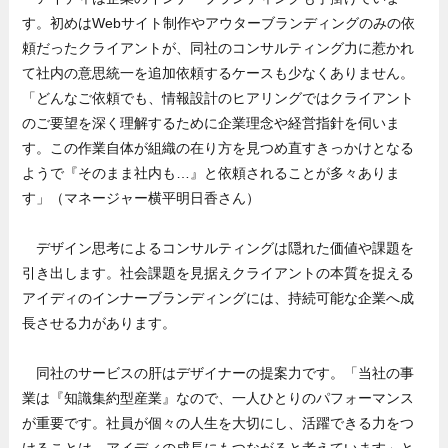
す。初めはWebサイト制作やアウターブランディングのみの依
頼だったクライアントが、同社のコンサルティング力に惹かれ
て社内の意思統一を追加依頼するケースも少なくありません。
「どんなご依頼でも、情報設計のヒアリングではクライアント
のご要望を深く理解するために企業理念や経営指針を伺いま
す。この作業自体が組織の在り方を見つめ直すきっかけとなる
ようで『そのまま社内も…』と依頼されることが多々ありま
す」（マネージャー横平明日香さん）
デザイン思考によるコンサルティングは隠れた価値や課題を
引き出します。社会課題を見据えクライアントの本質を捉える
アイディのインナーブランディングには、持続可能な企業へ成
長させる力があります。
同社のサービスの肝はデザイナーの提案力です。「当社の事
業は『知識集約型産業』なので、一人ひとりのパフォーマンス
が重要です。社員が個々の人生を大切にし、活躍できる力をつ