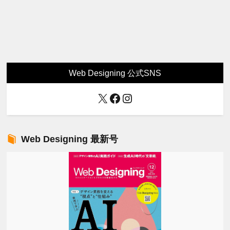
Web Designing 公式SNS
X
Facebook
Instagram
Web Designing 最新号