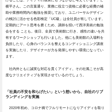
けることは、アイディの成長にもつながると考えています」と
横平さん。この言葉通り、業務に役立つ資格に必要な経費の補
助や業務時間内の勉強を推奨しており、ユニバーサルデザイン
の検討に活かせる色彩検定「UC級」は全社員が有しています。
定期的にアート思考を磨くため、講師を招いて西洋美術の勉強
会をする ことも。後日、全員で美術館に行き、感性の違いを共
有するワークショップも行いました。他にも美術館の入場料を
負担したり、心身のバランスを整えるコンディショニング講座
を実施したり、デザイナーが力を発揮しやすい環境になってい
ます。
社内外ともに誠実な対応を貫くアイディ。その社風こそが高
度なクリエイティブを実現させているのでしょう。
「社員の不安を和らげたい」という想いから、自社のリブ
ランディングを実施
2020年初め、コロナ禍でフルリモートになりアイディを取り