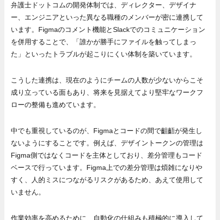
弁護士ドットコムの開発体制では、ディレクター、デザイナ
ー、エンジニアといった異なる職種のメンバーが密に連携して
います。Figmaのコメント機能とSlackでのコミュニケーション
を併用することで、「誰かが勝手にファイルを触ってしまっ
た」といったトラブルが起こりにくい体制を築いています。
こうした連携は、現在のようにチームの人数が少ないからこそ
成り立っている面もあり、将来を見据えてより堅牢なワークフ
ローの整備も進めています。
中でも重視しているのが、Figmaとコードの間で齟齬が発生し
ないようにすることです。例えば、デザイントークンの管理は
Figma側ではなくコードを主体としており、差分管理もコード
ベースで行っています。Figma上での差分管理は煩雑になりや
すく、人的ミスにつながるリスクがあるため、あえて使用して
いません。
作業効率を高めるために、自動化の仕組みも積極的に導入して