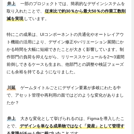
井上
一部のプロジェクトでは、簡易的なデザインシステムを
取り入れたことで、
従来比で約30％から最大50％の作業工数削
減を実現
しています。
特にこの成果は、UIコンポーネントの共通化やオートレイアウ
ト機能の活用により、デザイン修正やバリエーション展開にか
かる時間を大幅に短縮できたことが大きく影響しています。制
作部門の負荷を抑えながら、リリーススケジュールを2〜3週間
前倒しできるケースも生まれ、他部門との調整や検証フェーズ
にも余裕を持てるようになりました。
川延
ゲームタイトルごとにデザイン要素が多岐にわたる中
で、アセット管理や再利用の面ではどのような変化がありまし
たか？
井上
大きな変化として挙げられるのは、Figmaを導入したこ
とで、
デザインを単なる成果物ではなく「資産」として管理す
る意識がチーム内に根づいたこと
です。