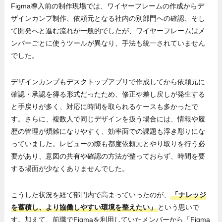
Figma導入前の制作現場では、ワイヤーフレームの作成からデ
ザインカンプ制作、依頼元となる社内の別部門への確認、そし
て開発へと進む流れが一般的でしたが、ワイヤーフレームはメ
ンバーごとに使うツールが異なり、手法も統一されていません
でした。
デザインカンプもデスクトップアプリで作成してから依頼元に
確認・承認を得る形式だったため、修正や差し戻しが発生する
と手戻りが多く、対応に時間を取られるケースも多かったで
す。さらに、複数人で同じデザインを扱う場合には、情報や履
歴の管理が煩雑になりやすく、効率面での課題も浮き彫りにな
っていました。レビューの際も都度依頼元とやり取りを行う必
要があり、意図の共有や確認の方法が整っておらず、時間を要
する場面が少なくありませんでした。
こうした状況を経て部門内で高まっていったのが、
「ナレッジ
を蓄積し、より協働しやすい環境を整えたい」
という思いで
す。加えて、前職でFigmaを利用していたメンバーから「Figma