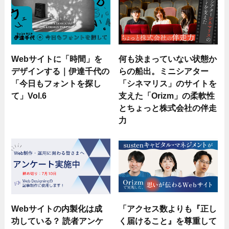
Webサイトに「時間」を
何も決まっていない状態か
デザインする｜伊達千代の
らの船出。ミニシアター
「今日もフォントを探し
「シネマリス」のサイトを
て」Vol.6
支えた「Orizm」の柔軟性
とちょっと株式会社の伴走
力
Webサイトの内製化は成
「アクセス数よりも『正し
功している？ 読者アンケ
く届けること』を尊重して