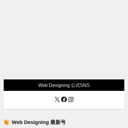
Web Designing 公式SNS
X
Facebook
Instagram
Web Designing 最新号