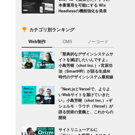
本番運用を可能にする Wix
Headlessの機能強化を発表
カテゴリ別ランキング
Web制作
CMS
ノーコード
「聖典的なデザインシステムサ
イトを滅ぼしたいんですよ」
小島芳樹（chot Inc.）×宮原功
治（SmartHR）が語る生成AI
時代のデザインシステム最前線
「Next.jsとVercelで、よりよ
いWebサイトを届けていきた
い」小島芳樹（chot Inc.）×ギ
シェルモ・ラウチ（Vercel）が
語る技術の意義と、これからの
開発
サイトリニューアルに