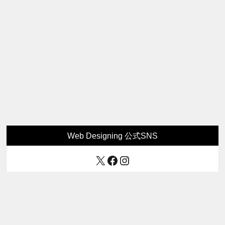
Web Designing 公式SNS
X
Facebook
Instagram
Web Designing 最新号