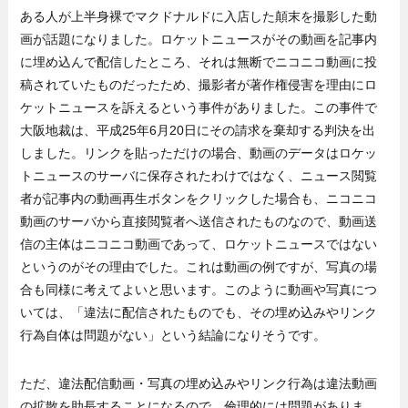
ある人が上半身裸でマクドナルドに入店した顛末を撮影した動
画が話題になりました。ロケットニュースがその動画を記事内
に埋め込んで配信したところ、それは無断でニコニコ動画に投
稿されていたものだったため、撮影者が著作権侵害を理由にロ
ケットニュースを訴えるという事件がありました。この事件で
大阪地裁は、平成25年6月20日にその請求を棄却する判決を出
しました。リンクを貼っただけの場合、動画のデータはロケッ
トニュースのサーバに保存されたわけではなく、ニュース閲覧
者が記事内の動画再生ボタンをクリックした場合も、ニコニコ
動画のサーバから直接閲覧者へ送信されたものなので、動画送
信の主体はニコニコ動画であって、ロケットニュースではない
というのがその理由でした。これは動画の例ですが、写真の場
合も同様に考えてよいと思います。このように動画や写真につ
いては、「違法に配信されたものでも、その埋め込みやリンク
行為自体は問題がない」という結論になりそうです。
ただ、違法配信動画・写真の埋め込みやリンク行為は違法動画
の拡散を助長することになるので、倫理的には問題がありま