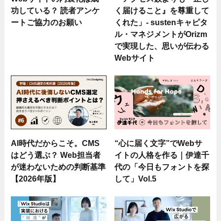
功している？ 読者アンケ
く届けること』を尊重して
ートご協力のお願い
くれた」- sustenキャピタ
ル・マネジメントがOrizm
で実現した、思いが伝わる
Webサイト
AI時代だからこそ。CMS
“心に届く文字”でWebサ
はどう選ぶ？ Web担当者
イトの人格を作る｜伊達千
が迷わないための判断基準
代の「今日もフォントを探
【2026年版】
して」Vol.5