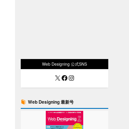
ま
Web Designing 公式SNS
X
Facebook
Instagram
Web Designing 最新号