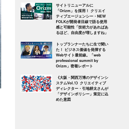
サイトリニューアルに
「Orizm」を採用！ クリエイ
ティブエージェンシー・NEW
FOLKが開発者目線で語る使用
感と可能性「技術力があればあ
るほど、自由度が増しますね」
トップランナーたちに生で聞い
た！ ビジネス価値を発揮する
Webサイト最前線。「web
professional summit by
Orizm」密着レポート
《大阪・関西万博のデザインシ
ステムVol.1》クリエイティブ
ディレクター・引地耕太さんが
「デザインポリシー」策定に込
めた意図